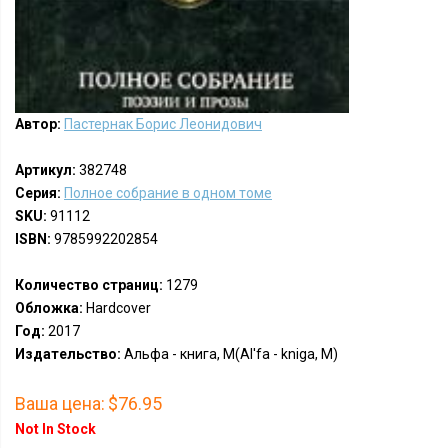
Автор:
Пастернак Борис Леонидович
Артикул:
382748
Серия:
Полное собрание в одном томе
SKU:
91112
ISBN:
9785992202854
Количество страниц:
1279
Обложка:
Hardcover
Год:
2017
Издательство:
Альфа - книга, М(Al'fa - kniga, M)
Ваша цена:
$76.95
Not In Stock