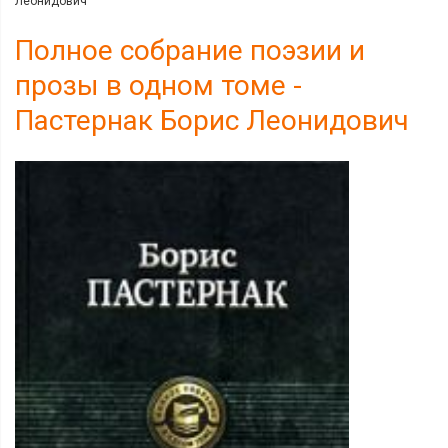
Леонидович
Полное собрание поэзии и
прозы в одном томе -
Пастернак Борис Леонидович