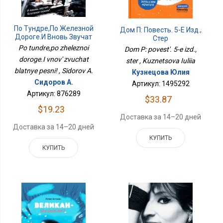
По Тундре,по Железной
Дом П: Повесть. 5-Е Изд.,
Дороге.И Вновь Звучат
Стер
Блатные Песни!
Po tundre,po zheleznoi
Dom P: povest'. 5-e izd.,
doroge.I vnov' zvuchat
ster , Kuznetsova Iuliia
blatnye pesni! , Sidorov A.
Кузнецова Юлия
Сидоров А.
Артикул: 1495292
Артикул: 876289
$33.87
$19.23
Доставка за 14–20 дней
Доставка за 14–20 дней
КУПИТЬ
КУПИТЬ