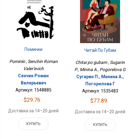
Поминки
Читай По Губам
Pominki , Senchin Roman
Chitai po gubam , Sugarin
Valer'evich
P., Minina A., Pogorelova G
Сенчин Роман
Сугарин П., Минина А.,
Валерьевич
Погорелова Г
Артикул: 1548885
Артикул: 1535483
$29.76
$77.89
Доставка за 14–20 дней
Доставка за 14–20 дней
КУПИТЬ
КУПИТЬ