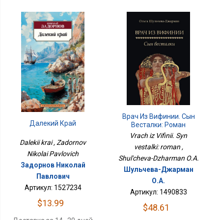
Врач Из Вифинии. Сын
Далекий Край
Весталки: Роман
Vrach iz Vifinii. Syn
Dalekii krai , Zadornov
vestalki: roman ,
Nikolai Pavlovich
Shul'cheva-Dzharman O.A.
Задорнов Николай
Шульчева-Джарман
Павлович
О.А.
Артикул: 1527234
Артикул: 1490833
$13.99
$48.61