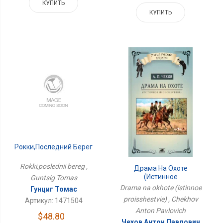
КУПИТЬ
КУПИТЬ
Рокки,последний Берег
Rokki,poslednii bereg ,
Драма На Охоте
(истинное
Guntsig Tomas
Происшествие)
Drama na okhote (istinnoe
Гунциг Томас
proisshestvie) , Chekhov
Артикул: 1471504
Anton Pavlovich
$48.80
Чехов Антон Павлович