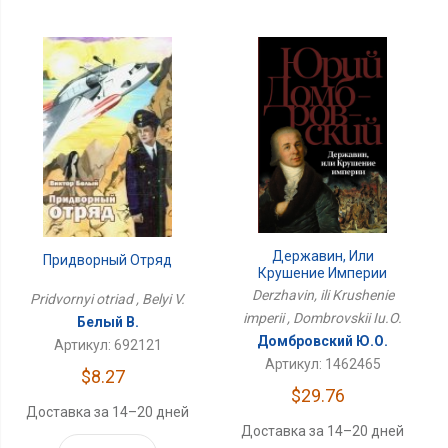
Державин, Или
Придворный Отряд
Крушение Империи
Derzhavin, ili Krushenie
Pridvornyi otriad , Belyi V.
imperii , Dombrovskii Iu.O.
Белый В.
Домбровский Ю.О.
Артикул: 692121
Артикул: 1462465
$8.27
$29.76
Доставка за 14–20 дней
Доставка за 14–20 дней