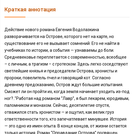
Краткая аннотация
Действие нового романа Евгения Водолазкина
разворачивается на Острове, которого нет на карте, но
существование его не вызывает сомнений. Его не найти в
учебниках по истории, а события — узнаваемы до боли.
Средневековье переплетается с современностью, всеобщее
– с личным, а трагизм – с гротеском. Здесь легко соседствуют
светлейшие князья и председатели Острова, хронисты и
пророки, повелитель пчел и говорящий кот. Согласно
древнему предсказанию, Остров ждут большие испытания.
Сможет ли он пройти их, когда земля начинает уходить из-под
ног?.."Работая над романом “Лавр”, я был лекарем, юродивым,
паломником и монахом. Сейчас, десятилетие спустя,
отважился стать хронистом — и ощутил, как велик груз
ответственности того, кто запечатлевает минувшее. История
— это одно из имен опыта. В конце концов, от жизни остается
только история. Роман “Оправдание Острова” посвящен,