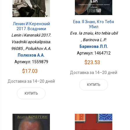
Ева. Я Знаю, Кто Тебя
Ленин И Керенский
Убил
2017. Всадники
Eva. Ia znaiu, kto tebia ubil
Апокалипсиса. 96085
Lenin i Kerenskii 2017.
, Barinova L.P.
Vsadniki apokalipsisa.
Баринова Л.П.
96085 , Poliukhov A.A.
Артикул: 1464712
Полюхов А.А.
$23.53
Артикул: 1559879
$17.03
Доставка за 14–20 дней
Доставка за 14–20 дней
КУПИТЬ
КУПИТЬ