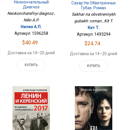
Неокончательный
Сахар На Обветренных
Диагноз
Губах: Роман
Neokonchatel'nyi diagnoz ,
Sakhar na obvetrennykh
Nilin A.P.
gubakh: roman , Kit T.
Нилин А.П.
Кит Т.
Артикул: 1596258
Артикул: 1493294
$40.49
$24.74
Доставка за 14–20 дней
Доставка за 14–20 дней
КУПИТЬ
КУПИТЬ