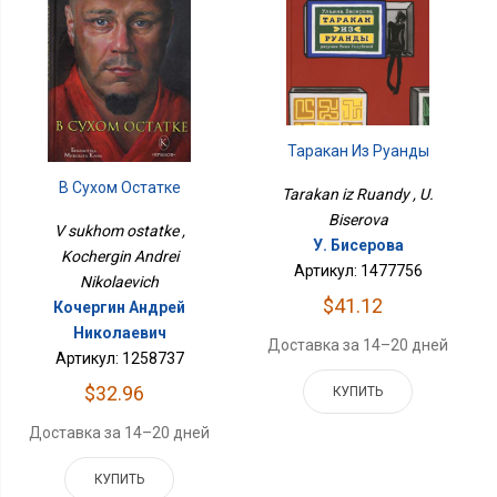
Таракан Из Руанды
В Сухом Остатке
Tarakan iz Ruandy , U.
Biserova
V sukhom ostatke ,
У. Бисерова
Kochergin Andrei
Артикул: 1477756
Nikolaevich
$41.12
Кочергин Андрей
Николаевич
Доставка за 14–20 дней
Артикул: 1258737
$32.96
КУПИТЬ
Доставка за 14–20 дней
КУПИТЬ