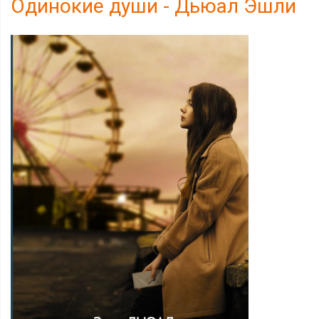
Одинокие души - Дьюал Эшли