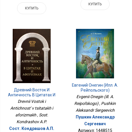
КУПИТЬ
КУПИТЬ
Евгений Онегин (илл. А.
Древний Восток И
Рейпольского)
Античность В Цитатах И
Evgenii Onegin (ill. A.
Афоризмах
Drevnii Vostok i
Reipol'skogo) , Pushkin
Antichnost' v tsitatakh i
Aleksandr Sergeevich
aforizmakh , Sost.
Пушкин Александр
Kondrashov A.P.
Сергеевич
Сост. Кондрашов А.П.
Артикул: 1448515