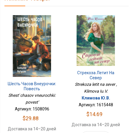
Стрекоза Летит На
Север
Шесть Часов Внеурочки:
Strekoza letit na sever ,
Повесть
Klimova Iu.V.
Shest' chasov vneurochki:
Климова Ю.В.
povest'
Артикул: 1615448
Артикул: 1508096
$14.69
$29.88
Доставка за 14–20 дней
Доставка за 14–20 дней