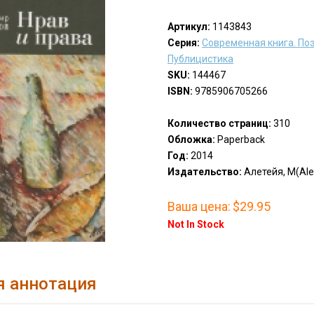
Артикул:
1143843
Серия:
Современная книга. Поэ
Публицистика
SKU:
144467
ISBN:
9785906705266
Количество страниц:
310
Обложка:
Paperback
Год:
2014
Издательство:
Алетейя, М(Alet
Ваша цена:
$29.95
Not In Stock
я аннотация