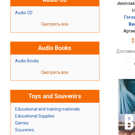
deistviiak
Va
Audio CD
Гого
Ва
Смотреть все
Артик
$
Audio Books
Доставка
Audio Books
Смотреть все
Toys and Souvenirs
Educational and training materials
Educational Supplies
Games
Souvenirs