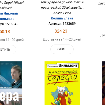
Лет Спустя.
Tol'ko pape ne govori! Dnevnik
h , Gogol' Nikolai
Zavo
novoi russkoi. 20 let spustia. ,
sil'evich
Kolina Elena
ль Николай
Колина Елена
сильевич
Артикул: 1433659
ул: 1516645
$24.23
50.18
До
Доставка за 14–20 дней
 за 14–20 дней
КУПИТЬ
КУПИТЬ