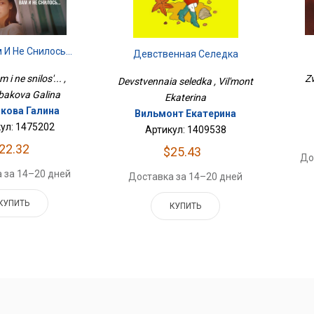
 И Не Снилось...
Девственная Селедка
Zv
 i ne snilos'... ,
Devstvennaia seledka , Vil'mont
bakova Galina
Ekaterina
кова Галина
Вильмонт Екатерина
ул: 1475202
Артикул: 1409538
22.32
$25.43
До
 за 14–20 дней
Доставка за 14–20 дней
КУПИТЬ
КУПИТЬ