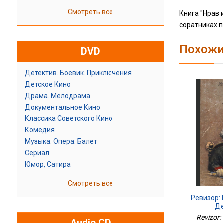
Смотреть все
Книга "Нрав 
соратниках п
Похожи
DVD
Детектив. Боевик. Приключения
Детское Кино
Драма. Мелодрама
Документальное Кино
Классика Советского Кино
Комедия
Музыка. Опера. Балет
Сериал
Юмор, Сатира
Смотреть все
Ревизор:
Де
Revizor: 
Audio CD