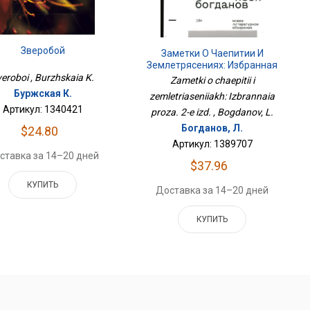
Зверобой
Заметки О Чаепитии И
Землетрясениях: Избранная
Проза. 2-Е Изд.
eroboi , Burzhskaia K.
Zametki o chaepitii i
Буржская К.
zemletriaseniiakh: Izbrannaia
Артикул: 1340421
proza. 2-e izd. , Bogdanov, L.
Богданов, Л.
$24.80
Артикул: 1389707
ставка за 14–20 дней
$37.96
КУПИТЬ
Доставка за 14–20 дней
КУПИТЬ