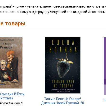
и права" - яркое и увлекательное повествование известного поэта
о отечественному андеграунду минувшей эпохи, одной из основных 
е товары
 Комедия В Пяти
йствиях
Только Папе Не Говори!
З
Дневник Новой Русской. 20
komediia v piati