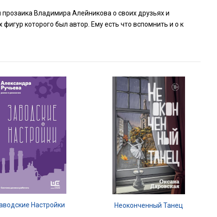
 и прозаика Владимира Алейникова о своих друзьях и
фигур которого был автор. Ему есть что вспомнить и о к
аводские Настройки
Неоконченный Танец