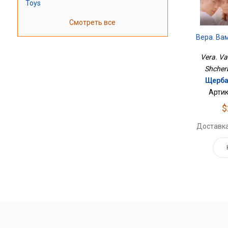
Toys
Смотреть все
Вера. Вам
Vera. Vam
Shcher
Щерба
Артик
$
Доставка