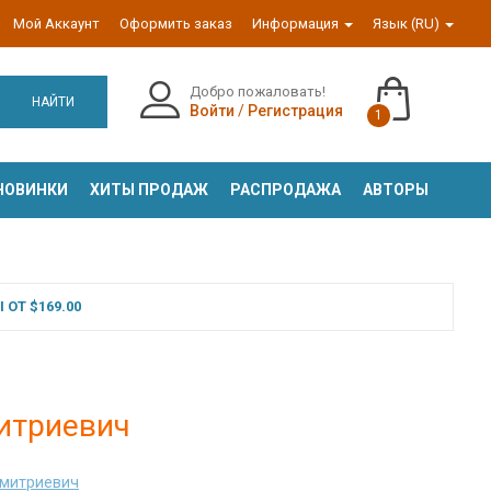
Мой Аккаунт
Оформить заказ
Информация
Язык (RU)
Добро пожаловать!
НАЙТИ
Войти
/
Регистрация
1
НОВИНКИ
ХИТЫ ПРОДАЖ
РАСПРОДАЖА
АВТОРЫ
ОТ $169.00
митриевич
митриевич