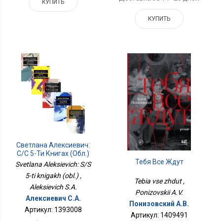
КУПИТЬ
КУПИТЬ
Светлана Алексиевич:
С/С 5-Ти Книгах (обл.)
Тебя Все Ждут
Svetlana Aleksievich: S/S
5-ti knigakh (obl.) ,
Tebia vse zhdut ,
Aleksievich S.A.
Ponizovskii A.V.
Алексиевич С.А.
Понизовский А.В.
Артикул: 1393008
Артикул: 1409491