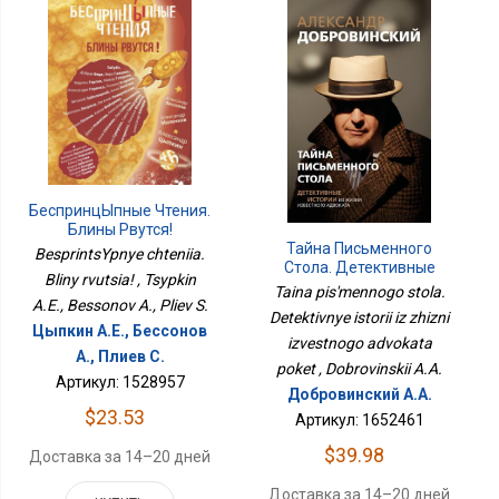
БеспринцЫпные Чтения.
Блины Рвутся!
Тайна Письменного
BesprintsYpnye chteniia.
Стола. Детективные
Bliny rvutsia! , Tsypkin
Истории Из Жизни
Taina pis'mennogo stola.
A.E., Bessonov A., Pliev S.
Известного Адвоката
Detektivnye istorii iz zhizni
Покет
Цыпкин А.Е., Бессонов
izvestnogo advokata
А., Плиев С.
poket , Dobrovinskii A.A.
Артикул: 1528957
Добровинский А.А.
$23.53
Артикул: 1652461
$39.98
Доставка за 14–20 дней
Доставка за 14–20 дней