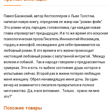
Павел Басинский, автор бестселлеров о Льве Толстом,
написал новую книгу, определив ее жанр как "роман-фейк".
Это роман-игра, пародия, головоломка, где каждая новая
глава опровергает предыдущую. И в то же время это искусная
психологическая проза.Писатель Иннокентий Иноземцев,
гордец и женофоб, неожиданно для себя принимается за
любовный роман. В это время в его жизни происходит
настоящий любовный роман с запутанной интригой..."Между
волком и собакой... Так в народе говорили о предрассветных
сумерках. Это и есть то зыбкое состояние души, которое я
испытываю сейчас. Второй раз в жизни потерял любящую
меня женщину. Обрел ненавидящую меня дочь. За один
вечер из знаменитого писателя превратился в полное
ничтожество. Да, я все вспомнил... Только... нужно ли мне
это?"
Похожие товары