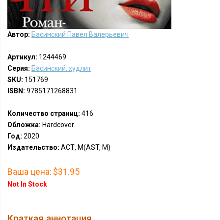
Автор:
Басинский Павел Валерьевич
Артикул:
1244469
Серия:
Басинский: худлит
SKU:
151769
ISBN:
9785171268831
Количество страниц:
416
Обложка:
Hardcover
Год:
2020
Издательство:
АСТ, М(AST, M)
Ваша цена:
$31.95
Not In Stock
Краткая аннотация