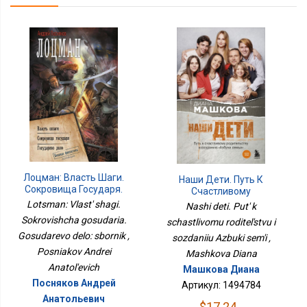
Лоцман: Власть Шаги.
Наши Дети. Путь К
Сокровища Государя.
Счастливому
Государево Дело:
Родительству И
Lotsman: Vlast' shagi.
Nashi deti. Put' k
Сборник
Созданию Азбуки Семьи
Sokrovishcha gosudaria.
schastlivomu roditel'stvu i
Gosudarevo delo: sbornik ,
sozdaniiu Azbuki sem'i ,
Posniakov Andrei
Mashkova Diana
Anatol'evich
Машкова Диана
Посняков Андрей
Артикул: 1494784
Анатольевич
$17.24