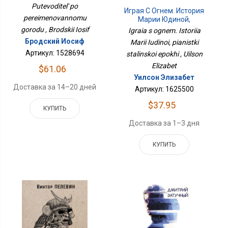
Городу
Putevoditel' po
Играя С Огнем. История
pereimenovannomu
Марии Юдиной,
Пианистки Сталинской
gorodu , Brodskii Iosif
Igraia s ognem. Istoriia
Эпохи
Бродский Иосиф
Marii Iudinoi, pianistki
Артикул: 1528694
stalinskoi epokhi , Uilson
Elizabet
$61.06
Уилсон Элизабет
Доставка за 14–20 дней
Артикул: 1625500
$37.95
КУПИТЬ
Доставка за 1–3 дня
КУПИТЬ