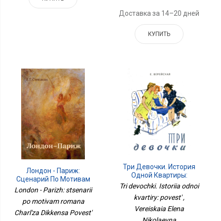
Доставка за 14–20 дней
КУПИТЬ
Три Девочки. История
Лондон - Париж:
Одной Квартиры:
Сценарий По Мотивам
Повесть
Tri devochki. Istoriia odnoi
Романа Чарльза
London - Parizh: stsenarii
Диккенса Повесть О
kvartiry: povest' ,
po motivam romana
Двух Городах. 3-Е Изд
Vereiskaia Elena
Charl'za Dikkensa Povest'
Nikolaevna