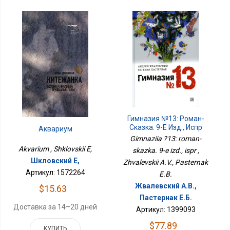
Гимназия №13: Роман-
Сказка. 9-Е Изд., Испр
Аквариум
Gimnaziia ?13: roman-
Akvarium , Shklovskii E,
skazka. 9-e izd., ispr ,
Шкловский Е,
Zhvalevskii A.V., Pasternak
Артикул: 1572264
E.B.
Жвалевский А.В.,
$15.63
Пастернак Е.Б.
Доставка за 14–20 дней
Артикул: 1399093
$77.89
КУПИТЬ