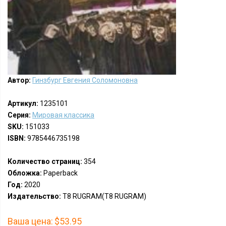
Автор:
Гинзбург Евгения Соломоновна
Артикул:
1235101
Серия:
Мировая классика
SKU:
151033
ISBN:
9785446735198
Количество страниц:
354
Обложка:
Paperback
Год:
2020
Издательство:
Т8 RUGRAM(T8 RUGRAM)
Ваша цена:
$53.95