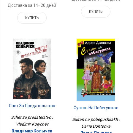
Доставка за 14–20 дней
КУПИТЬ
КУПИТЬ
Счет За Предательство
Султан На Побегушках
Schet za predatel'stvo ,
Sultan na pobegushkakh ,
Vladimir Kolychev
Dar'ia Dontsova
Владимир Колычев
Дарья Донцова