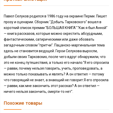
Павел Селуков родился в 1986 году на окраине Перми. Пишет
прозу и сценарии. Сборник "Добыть Тарковского" вошел в
короткий список премии "БОЛЬШАЯ КНИГА"."Как я был Анной"
— книга рассказов, которые можно окрестить абсурдными,
фантастическими, сатирическими или даже обозвать
загадочным словом "притчи". Пацанско-маргинальная тема
здесь не становится ведущей. Герои Селукова выросли,
добыли своих Тарковских, после чего вдруг обнаружили, что
это не конец путешествия, а только его начало."Я его спросила
— равви, почему нельзя говорить, учить, проповедовать, а
можно только показывать и являть? А он ответил — потому
что говорящий не знает, а знающий не говорит.Я его спросила
— равви, как мне закончить этот рассказ? А он ответил —
ничего нельзя закончить, смерти-то нет".
Похожие товары