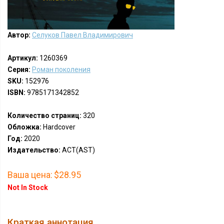
Автор:
Селуков Павел Владимирович
Артикул:
1260369
Серия:
Роман поколения
SKU:
152976
ISBN:
9785171342852
Количество страниц:
320
Обложка:
Hardcover
Год:
2020
Издательство:
АСТ(AST)
Ваша цена:
$28.95
Not In Stock
Краткая аннотация