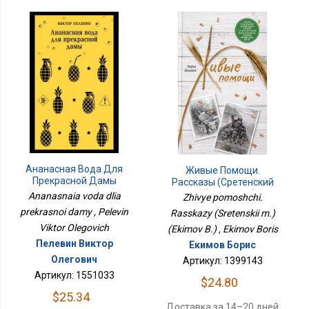
Ананасная Вода Для
Живые Помощи.
Прекрасной Дамы
Рассказы (Сретенский
М.) (Екимов Б.)
Ananasnaia voda dlia
Zhivye pomoshchi.
prekrasnoi damy , Pelevin
Rasskazy (Sretenskii m.)
Viktor Olegovich
(Ekimov B.) , Ekimov Boris
Пелевин Виктор
Екимов Борис
Олегович
Артикул: 1399143
Артикул: 1551033
$24.80
$25.34
Доставка за 14–20 дней