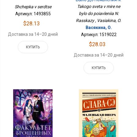
Рассказы
Takogo sveta v mire ne
Shchepka v serdtse
bylo do poiavleniia N:
Артикул: 1493855
Rasskazy , Vasiakina, O.
$28.13
Васякина, О.
Доставка за 14–20 дней
Артикул: 1519022
$28.03
КУПИТЬ
Доставка за 14–20 дней
КУПИТЬ