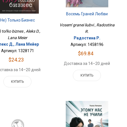
Восемь Граней Любви
Не) Только Бизнес
Vosem' granei liubvi , Radostina
 tol'ko biznes , Aleks D.,
R.
Lana Meier
Радостина Р.
лекс Д., Лана Мейер
Артикул: 1458196
Артикул: 1328171
$69.84
$24.23
Доставка за 14–20 дней
ставка за 14–20 дней
КУПИТЬ
КУПИТЬ