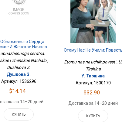
 Обнаженного Сердца.
кое И Женское Начало
Этому Нас Не Учили: Повесть
 obnazhennogo serdtsa.
koe i Zhenskoe Nachalo ,
Etomu nas ne uchili: povest' , U.
Dushkova Z.
Tirshina
Душкова З.
У. Тиршина
Артикул: 1536296
Артикул: 1500170
$14.14
$32.90
ставка за 14–20 дней
Доставка за 14–20 дней
КУПИТЬ
КУПИТЬ