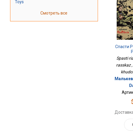
Toys
Смотреть все
Спасти Р
Spasti r
rasskaz ,
khudo
Малькеви
D
Артик
Доставка