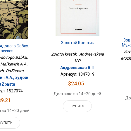
Зов
Золотой Крестик
Мужс
ядового Бабку:
Рассказ
Zov
Zolotoi krestik , Andreevskaia
iadovogo Babku:
Muzhs
V.P
 Mal'kevich A.A.,
Андреевская В.П
zh. DaZbasta
Артикул: 1347019
ч А.А., худож.
$24.05
aZbasta
ул: 1527074
Доставка за 14–20 дней
До
$9.21
КУПИТЬ
 за 14–20 дней
КУПИТЬ