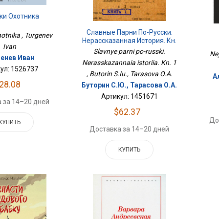
ки Охотника
Славные Парни По-Русски.
hotnika , Turgenev
Нерассказанная История. Кн.
Ivan
1
Slavnye parni po-russki.
Ne)
генев Иван
Nerasskazannaia istoriia. Kn. 1
ул: 1526737
, Butorin S.Iu., Tarasova O.A.
А
28.08
Буторин С.Ю., Тарасова О.А.
Артикул: 1451671
 за 14–20 дней
$62.37
До
КУПИТЬ
Доставка за 14–20 дней
КУПИТЬ