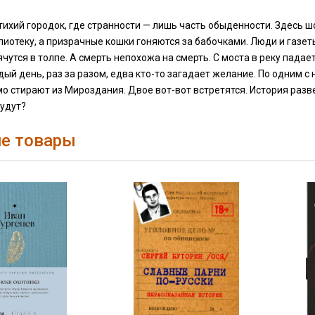
ихий городок, где странности — лишь часть обыденности. Здесь ш
лиотеку, а призрачные кошки гоняются за бабочками. Люди и газет
ячутся в толпе. А смерть непохожа на смерть. С моста в реку пад
ый день, раз за разом, едва кто-то загадает желание. По одним с
о стирают из Мироздания. Двое вот-вот встретятся. История разв
будут?
е товары