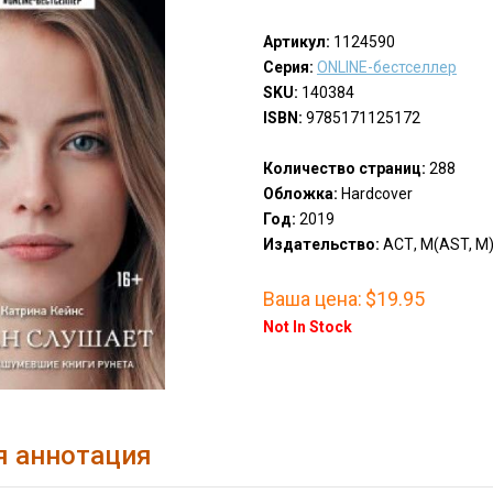
Артикул:
1124590
Серия:
ONLINE-бестселлер
SKU:
140384
ISBN:
9785171125172
Количество страниц:
288
Обложка:
Hardcover
Год:
2019
Издательство:
АСТ, М(AST, M
Ваша цена:
$19.95
Not In Stock
я аннотация