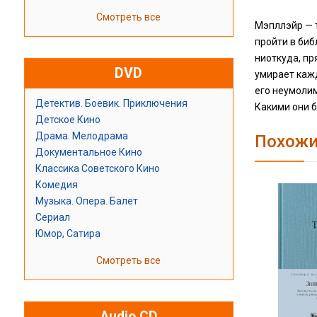
Смотреть все
Мэпллэйр — т
пройти в биб
ниоткуда, пр
DVD
умирает кажд
его неумолим
Детектив. Боевик. Приключения
Какими они 
Детское Кино
Драма. Мелодрама
Похожи
Документальное Кино
Классика Советского Кино
Комедия
Музыка. Опера. Балет
Сериал
Юмор, Сатира
Смотреть все
Audio CD