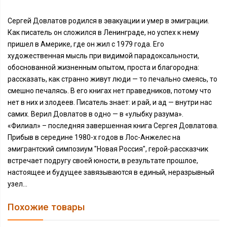
Сергей Довлатов родился в эвакуации и умер в эмиграции.
Как писатель он сложился в Ленинграде, но успех к нему
пришел в Америке, где он жил с 1979 года. Его
художественная мысль при видимой парадоксальности,
обоснованной жизненным опытом, проста и благородна:
рассказать, как странно живут люди — то печально смеясь, то
смешно печалясь. В его книгах нет праведников, потому что
нет в них и злодеев. Писатель знает: и рай, и ад — внутри нас
самих. Верил Довлатов в одно — в «улыбку разума».
«Филиал» – последняя завершенная книга Сергея Довлатова.
Прибыв в середине 1980-х годов в Лос-Анжелес на
эмигрантский симпозиум "Новая Россия", герой-рассказчик
встречает подругу своей юности, в результате прошлое,
настоящее и будущее завязываются в единый, неразрывный
узел...
Похожие товары