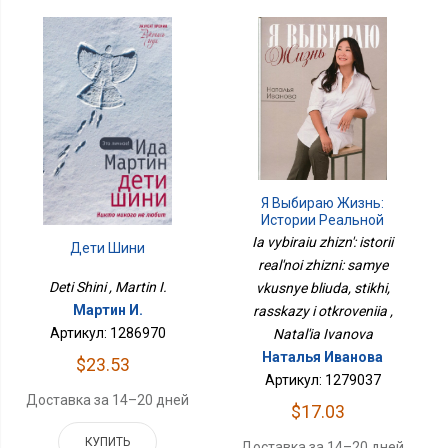
Я Выбираю Жизнь:
Истории Реальной
Жизни: Самые Вкусные
Ia vybiraiu zhizn': istorii
Дети Шини
Блюда, Стихи, Рассказы
real'noi zhizni: samye
И Откровения
Deti Shini , Martin I.
vkusnye bliuda, stikhi,
Мартин И.
rasskazy i otkroveniia ,
Артикул: 1286970
Natal'ia Ivanova
Наталья Иванова
$23.53
Артикул: 1279037
Доставка за 14–20 дней
$17.03
КУПИТЬ
Доставка за 14–20 дней