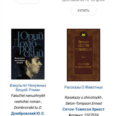
КУПИТЬ
Факультет Ненужных
Рассказы О Животных
Вещей: Роман
Fakul'tet nenuzhnykh
Rasskazy o zhivotnykh ,
veshchei: roman ,
Seton-Tompson Ernest
Dombrovskii Iu.O.
Сетон-Томпсон Эрнест
Домбровский Ю.О.
Артикул: 1507559