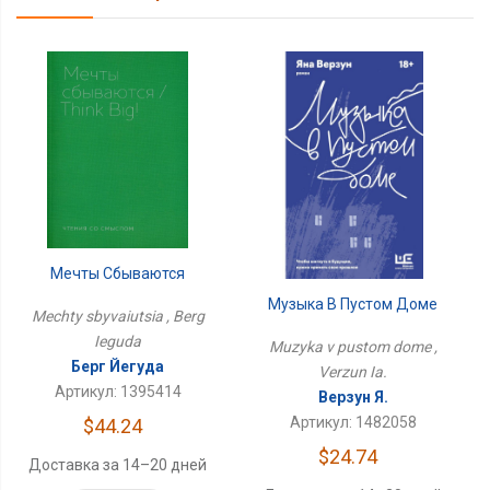
Мечты Сбываются
Музыка В Пустом Доме
Mechty sbyvaiutsia , Berg
Ieguda
Muzyka v pustom dome ,
Берг Йегуда
Verzun Ia.
Артикул: 1395414
Верзун Я.
Артикул: 1482058
$44.24
$24.74
Доставка за 14–20 дней