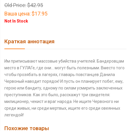
Old Price:
$42.95
Ваша цена:
$17.95
Not In Stock
Краткая аннотация
Им приписывают массовые убийства учителей. Бандеровцам
место в ГУЛАГе, где они... могут быть полезными. Вместо того
чтобы прозябать в лагерях, главарь повстанцев Данила
Червоный наводит порядок! И пусть он планирует побег, ему,
герою или бандиту, одному по силам усмирить заключенных
преступников. Как это было, расскажут три свидетеля:
милиционер, чекист и враг народа. Не ищите Червоного ни
среди живых, ни среди мертвых, ищите его среди овеянных
легендой!
Похожие товары