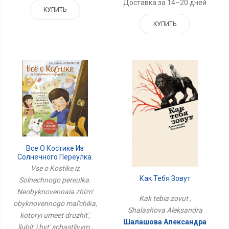
Доставка за 14–20 дней
КУПИТЬ
КУПИТЬ
Все О Костике Из
Солнечного Переулка.
Необыкновенная Жизнь
Vse o Kostike iz
Обыкновенного
Как Тебя Зовут
Solnechnogo pereulka.
Мальчика, Который
Умеет Дружить, Любить
Neobyknovennaia zhizn'
Kak tebia zovut ,
И Быть Счастливым
obyknovennogo mal'chika,
Shalashova Aleksandra
kotoryi umeet druzhit',
Шалашова Александра
liubit' i byt' schastlivym ,