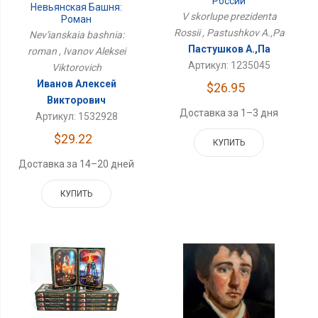
России
Невьянская Башня:
V skorlupe prezidenta
Роман
Rossii , Pastushkov A.,Pa
Nev'ianskaia bashnia:
Пастушков А.,Па
roman , Ivanov Aleksei
Артикул: 1235045
Viktorovich
Иванов Алексей
$26.95
Викторович
Доставка за 1–3 дня
Артикул: 1532928
$29.22
КУПИТЬ
Доставка за 14–20 дней
КУПИТЬ