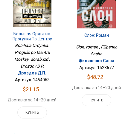
Большая Ордынка.
Слон: Роман
Прогулки По Центру
Москвы. Дораб.изд
Bol'shaia Ordynka.
Slon: roman , Filipenko
Progulki po tsentru
Sasha
Moskvy. dorab.izd ,
Филипенко Саша
Drozdov D.P.
Артикул: 1523677
Дроздов Д.П.
$48.72
Артикул: 1454063
Доставка за 14–20 дней
$21.15
Доставка за 14–20 дней
КУПИТЬ
КУПИТЬ