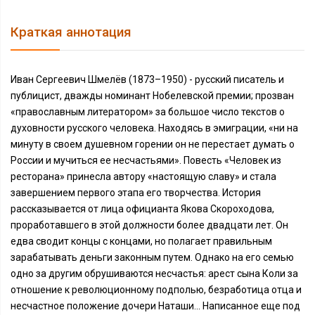
Краткая аннотация
Иван Сергеевич Шмелёв (1873–1950) - русский писатель и
публицист, дважды номинант Нобелевской премии; прозван
«православным литератором» за большое число текстов о
духовности русского человека. Находясь в эмиграции, «ни на
минуту в своем душевном горении он не перестает думать о
России и мучиться ее несчастьями». Повесть «Человек из
ресторана» принесла автору «настоящую славу» и стала
завершением первого этапа его творчества. История
рассказывается от лица официанта Якова Скороходова,
проработавшего в этой должности более двадцати лет. Он
едва сводит концы с концами, но полагает правильным
зарабатывать деньги законным путем. Однако на его семью
одно за другим обрушиваются несчастья: арест сына Коли за
отношение к революционному подполью, безработица отца и
несчастное положение дочери Наташи... Написанное еще под