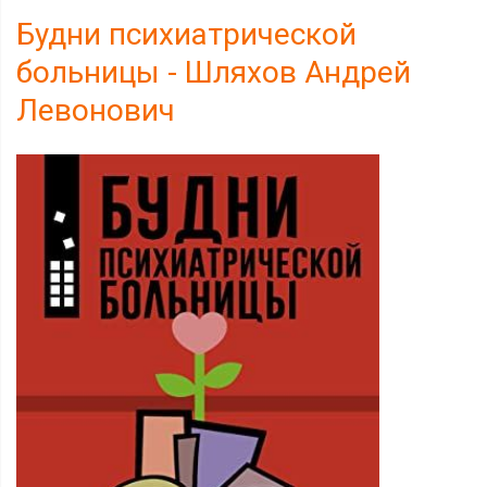
Будни психиатрической
больницы - Шляхов Андрей
Левонович