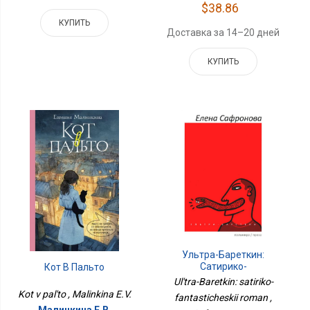
$38.86
КУПИТЬ
Доставка за 14–20 дней
КУПИТЬ
Ультра-Бареткин:
Сатирико-
Кот В Пальто
Фантастический Роман
Ul'tra-Baretkin: satiriko-
Kot v pal'to , Malinkina E.V.
fantasticheskii roman ,
Малинкина Е.В.