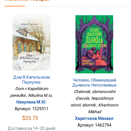
Дом В Капельском
Человек, Обманувший
Переулке
Дьявола. Неполживые
Dom v Kapel'skom
Истории: Сборник
Chelovek, obmanuvshii
pereulke , Nikulina M.Iu.
d'iavola. Nepolzhivye
Никулина М.Ю.
istorii: sbornik , Kharitonov
Артикул: 1529311
Mikhail
$23.73
Харитонов Михаил
Артикул: 1462794
Доставка за 14–20 дней