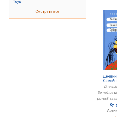
Toys
Смотреть все
Дневни
Семейн
Суворова: 
Dnevnik
Semeinoe de
povest', ras
Кут
Артик