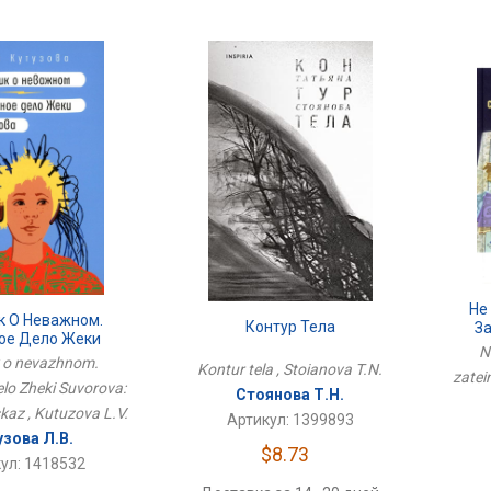
Не
к О Неважном.
Контур Тела
За
ое Дело Жеки
N
Повесть, Рассказ
 o nevazhnom.
Kontur tela , Stoianova T.N.
zatei
lo Zheki Suvorova:
Стоянова Т.Н.
skaz , Kutuzova L.V.
Артикул: 1399893
узова Л.В.
$8.73
ул: 1418532