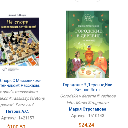
 Спорь С Массовиком-
Городские В Деревне,или
тейником!: Рассказы,
Вечное Лето
Фельетоны, Повесть
e spor' s massovikom-
Gorodskie v derevne,ili Vechnoe
nikom!: rasskazy, fel'etony,
leto , Mariia Stroganova
povest' , Petrov A.S.
Мария Строганова
Петров А.С.
Артикул: 1510143
Артикул: 1421157
$24.24
$100.53