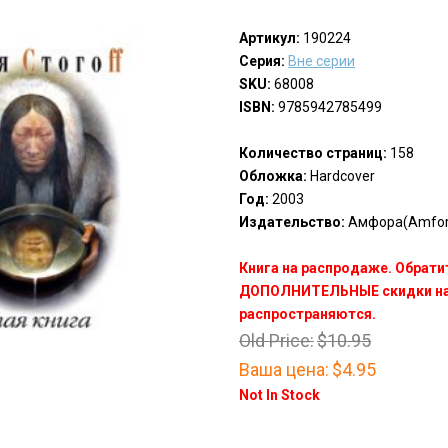
Артикул:
190224
Серия:
Вне серии
SKU:
68008
ISBN:
9785942785499
Количество страниц:
158
Обложка:
Hardcover
Год:
2003
Издательство:
Амфора(Amfor
Книга на распродаже. Обрати
ДОПОЛНИТЕЛЬНЫЕ скидки на 
распространяются.
Old Price:
$10.95
Ваша цена:
$4.95
Not In Stock