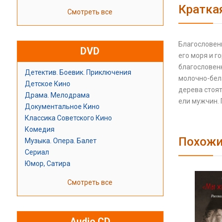
Кратка
Смотреть все
Благословенн
DVD
его моря и г
благословен
Детектив. Боевик. Приключения
молочно-бела
Детское Кино
дерева стоят
Драма. Мелодрама
ели мужчин. 
Документальное Кино
Классика Советского Кино
Комедия
Похожи
Музыка. Опера. Балет
Сериал
Юмор, Сатира
Смотреть все
Audio CD