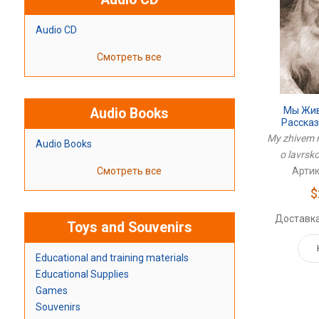
Audio CD
Смотреть все
Мы Жив
Audio Books
Расска
Ст
My zhivem r
Audio Books
o lavrsk
Артик
Смотреть все
$
Доставка
Toys and Souvenirs
Educational and training materials
Educational Supplies
Games
Souvenirs