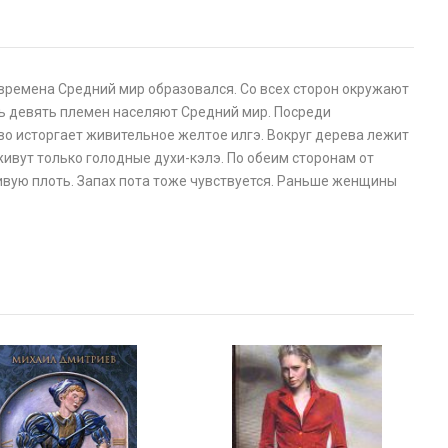
 времена Средний мир образовался. Со всех сторон окружают
ать девять племен населяют Средний мир. Посреди
о исторгает живительное желтое илгэ. Вокруг дерева лежит
ивут только голодные духи-кэлэ. По обеим сторонам от
живую плоть. Запах пота тоже чувствуется. Раньше женщины