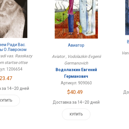
ем Ради Вас.
Авиатор
зы О Лаврском
Vene
арце Отце
adi vas. Rasskazy
Aviator , Vodolazkin Evgenii
om startse ottse
Germanovich
ул: 1206654
Водолазкин Евгений
Германович
23.47
Артикул: 909060
 за 14–20 дней
$40.49
До
КУПИТЬ
Доставка за 14–20 дней
КУПИТЬ