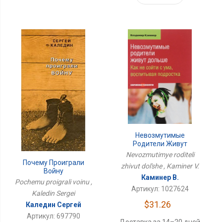
Невозмутимые
Родители Живут
Дольше
Nevozmutimye roditeli
Почему Проиграли
zhivut dol'she , Kaminer V.
Войну
Каминер В.
Pochemu proigrali voinu ,
Артикул: 1027624
Kaledin Sergei
$31.26
Каледин Сергей
Артикул: 697790
Доставка за 14–20 дней