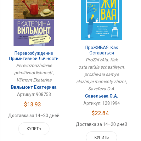
ПроЖИВАЯ. Как
Оставаться
Перевозбуждение
Счастливым, Проживая
Примитивной Личности
ProZhIVAIa. Kak
Самые Сложные
Perevozbuzhdenie
ostavat'sia schastlivym,
Моменты Жизни
primitivnoi lichnosti ,
prozhivaia samye
Vil'mont Ekaterina
slozhnye momenty zhizni ,
Вильмонт Екатерина
Savel'eva O.A.
Артикул: 908753
Савельева О.А.
Артикул: 1281994
$13.93
$22.84
Доставка за 14–20 дней
Доставка за 14–20 дней
КУПИТЬ
КУПИТЬ