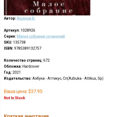
Автор:
Аксёнов В.
Артикул:
1028926
Серия:
Малое собрание сочинений
SKU:
135738
ISBN:
9785389132757
Количество страниц:
672
Обложка:
Hardcover
Год:
2021
Издательство:
Азбука - Аттикус, Сп(Azbuka - Attikus, Sp)
Ваша цена:
$37.95
Not In Stock
Краткая аннотация