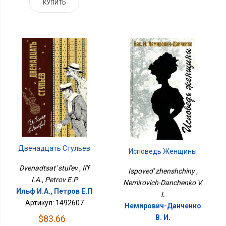
КУПИТЬ
Двенадцать Стульев
Исповедь Женщины
Dvenadtsat' stul'ev , Il'f
Ispoved' zhenshchiny ,
I.A., Petrov E.P
Nemirovich-Danchenko V.
Ильф И.А., Петров Е.П
I.
Артикул: 1492607
Немирович-Данченко
$83.66
В. И.