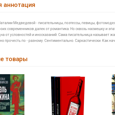
я аннотация
аталии Медведевой - писательницы, поэтессы, певицы, фотомодели
воих современников далек от романтика. Но сквозь насмешку и эп
на от условностей и иносказаний. Сама писательница называет жан
но прочесть по - разному. Сентиментально. Саркастически. Как на
е товары