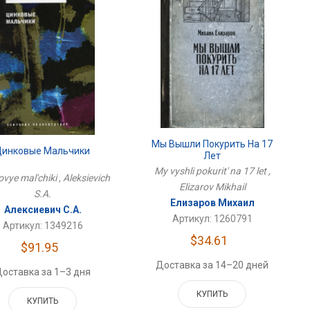
Мы Вышли Покурить На 17
Цинковые Мальчики
Лет
My vyshli pokurit' na 17 let ,
ovye mal'chiki , Aleksievich
Elizarov Mikhail
S.A.
Елизаров Михаил
Алексиевич С.А.
Артикул: 1260791
Артикул: 1349216
$34.61
$91.95
Доставка за 14–20 дней
оставка за 1–3 дня
КУПИТЬ
КУПИТЬ