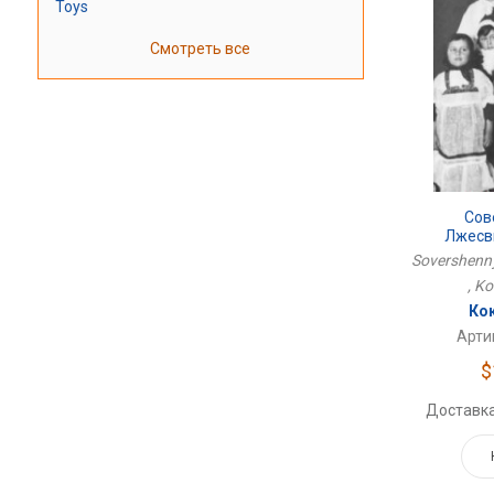
Toys
Смотреть все
Сов
Лжесв
Sovershenny
, K
Ко
Арти
$
Доставка