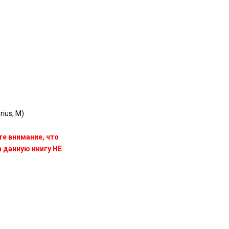
ius, M)
те внимание, что
данную книгу НЕ