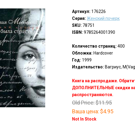
Артикул:
176226
Серия:
Женский почерк
SKU:
78751
ISBN:
9785264001390
Количество страниц:
400
Обложка:
Hardcover
Год:
1999
Издательство:
Вагриус, М(Vagr
Книга на распродаже. Обрати
ДОПОЛНИТЕЛЬНЫЕ скидки на 
распространяются.
Old Price:
$11.95
Ваша цена:
$4.95
Not In Stock