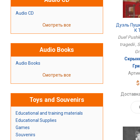
Audio CD
Смотреть все
Дуэль Пушк
К 
Duel' Pushk
tragedii ,
Audio Books
Gr
Скрынн
Audio Books
Гр
Артик
Смотреть все
$
Доставка
Toys and Souvenirs
Educational and training materials
Educational Supplies
Games
Souvenirs