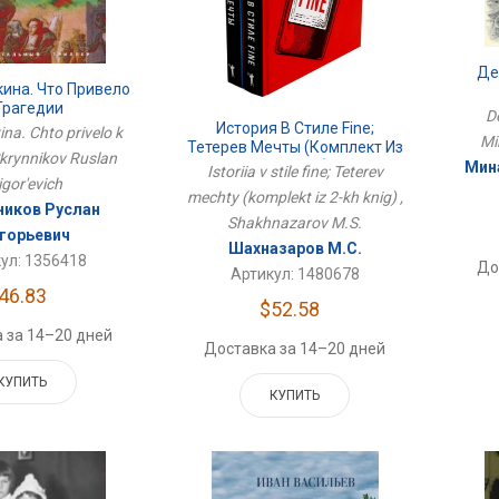
Де
ина. Что Привело
Трагедии
D
История В Стиле Fine;
ina. Chto privelo k
Mi
Тетерев Мечты (комплект Из
 Skrynnikov Ruslan
2-Х Книг)
Мин
Istoriia v stile fine; Teterev
igor'evich
mechty (komplekt iz 2-kh knig) ,
иков Руслан
Shakhnazarov M.S.
игорьевич
Шахназаров М.С.
ул: 1356418
До
Артикул: 1480678
46.83
$52.58
 за 14–20 дней
Доставка за 14–20 дней
КУПИТЬ
КУПИТЬ