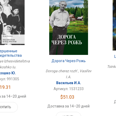
ершенные
идетельства
Дорога Через Рожь
e lzhesvidetel'stva
Tsink
okoshko Iu.
Doroga cherez rozh' , Vasil'ev
кошко Ю.
I.A.
кул: 991305
Васильев И.А.
19.31
Артикул: 1531233
$51.03
 за 14–20 дней
Д
Доставка за 14–20 дней
КУПИТЬ