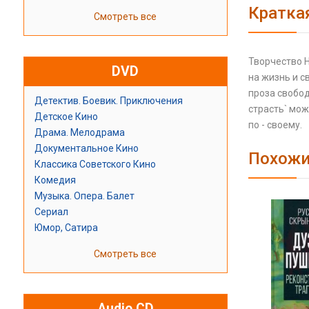
Кратка
Смотреть все
Творчество Н
DVD
на жизнь и с
проза свобод
Детектив. Боевик. Приключения
страсть` мож
Детское Кино
по - своему.
Драма. Мелодрама
Документальное Кино
Похожи
Классика Советского Кино
Комедия
Музыка. Опера. Балет
Сериал
Юмор, Сатира
Смотреть все
Audio CD