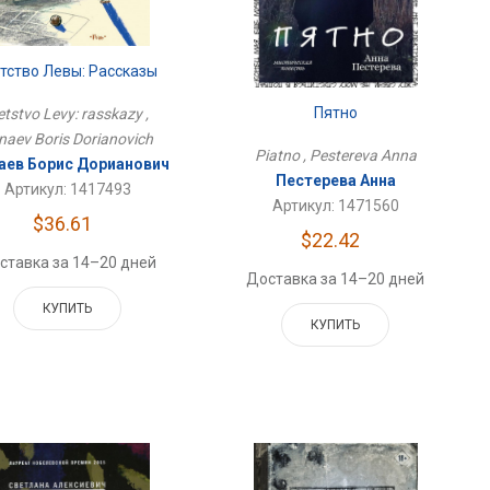
тство Левы: Рассказы
Пятно
etstvo Levy: rasskazy ,
naev Boris Dorianovich
Piatno , Pestereva Anna
аев Борис Дорианович
Пестерева Анна
Артикул: 1417493
Артикул: 1471560
$36.61
$22.42
ставка за 14–20 дней
Доставка за 14–20 дней
КУПИТЬ
КУПИТЬ