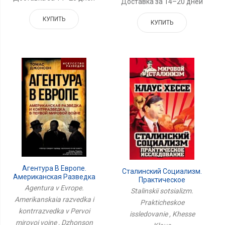
Доставка за 14–20 дней
КУПИТЬ
КУПИТЬ
Агентура В Европе.
Сталинский Социализм.
Американская Разведка
Практическое
И Контрразведка В
Agentura v Evrope.
Исследование
Stalinskii sotsializm.
Первой Мировой Войне
Amerikanskaia razvedka i
Prakticheskoe
kontrrazvedka v Pervoi
issledovanie , Khesse
mirovoi voine , Dzhonson