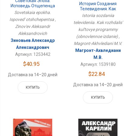
Советская Эпоха.
История Создания
Исповедь Отщепенца
Телевидения. Как
Sovetskaia epokha.
Рождались Культовые
Istoriia sozdaniia
Программы
Ispoved' otshchepentsa ,
televideniia. Kak rozhdalis'
(обновленное Издание)
Zinov'ev Aleksandr
kul'tovye programmy
Aleksandrovich
(obnovlennoe izdanie) ,
Зиновьев Александр
Magront-Akhvlediani M.V.
Александрович
Магронт-Ахвледиани
Артикул: 1253442
М.В.
$40.95
Артикул: 1539180
$22.84
Доставка за 14–20 дней
Доставка за 14–20 дней
КУПИТЬ
КУПИТЬ