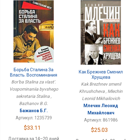
Борьба Сталина За
Как Брежнев Сменил
Власть. Воспоминания
Хрущева
Бывшего Секретаря
Bor'ba Stalina za vlast'.
Kak Brezhnev smenil
Сталина
Vospominaniia byvshego
Khrushcheva , Mlechin
sekretaria Stalina ,
Leonid Mikhailovich
Bazhanov B.G.
Млечин Леонид
Бажанов Б.Г.
Михайлович
Артикул: 1235739
Артикул: 861986
$33.11
$25.03
Доставка за 14–20 дней