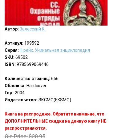
Автор:
Залесский К.
Артикул:
199592
Серия:
III рейх. Уникальная энциклопедия
SKU:
69502
ISBN:
9785699069446
Количество страниц:
656
Обложка:
Hardcover
Год:
2004
Издательство:
ЭКСМО(EKSMO)
Книга на распродаже. Обратите внимание, что
ДОПОЛНИТЕЛЬНЫЕ скидки на данную книгу НЕ
распространяются.
Old Price:
$20.95