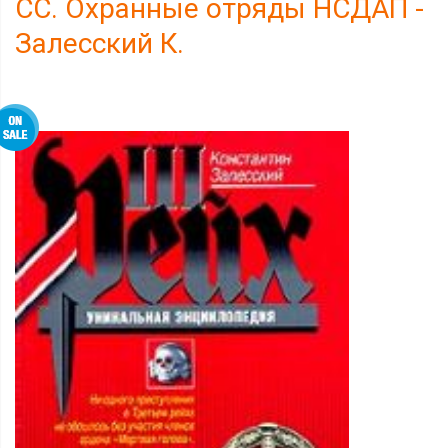
СС. Охранные отряды НСДАП -
Залесский К.