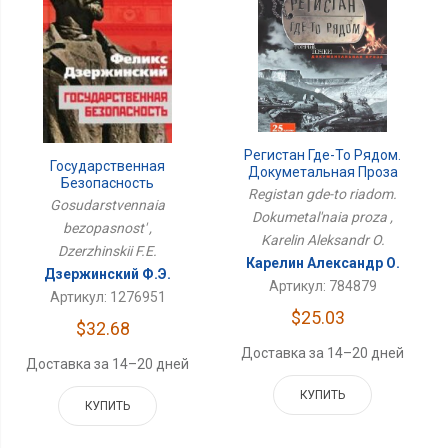
Регистан Где-То Рядом.
Государственная
Докуметальная Проза
Безопасность
Registan gde-to riadom.
Gosudarstvennaia
Dokumetal'naia proza ,
bezopasnost' ,
Karelin Aleksandr O.
Dzerzhinskii F.E.
Карелин Александр О.
Дзержинский Ф.Э.
Артикул: 784879
Артикул: 1276951
$25.03
$32.68
Доставка за 14–20 дней
Доставка за 14–20 дней
КУПИТЬ
КУПИТЬ