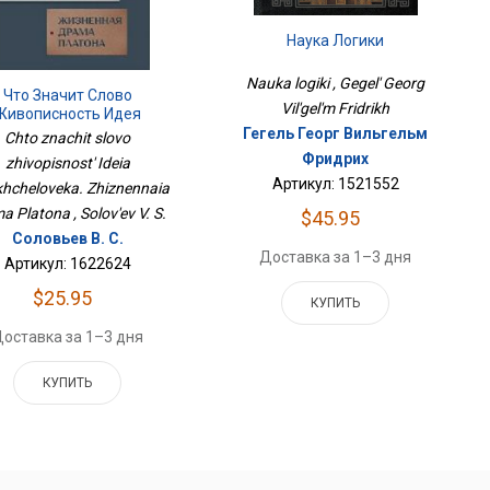
Наука Логики
Nauka logiki , Gegel' Georg
Что Значит Слово
Vil'gel'm Fridrikh
Живописность Идея
рхчеловека. Жизненная
Гегель Георг Вильгельм
Chto znachit slovo
Драма Платона
Фридрих
zhivopisnost' Ideia
Артикул: 1521552
khcheloveka. Zhiznennaia
a Platona , Solov'ev V. S.
$45.95
Соловьев В. С.
Доставка за 1–3 дня
Артикул: 1622624
$25.95
КУПИТЬ
оставка за 1–3 дня
КУПИТЬ