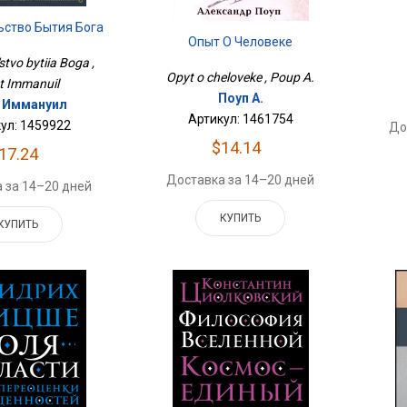
ьство Бытия Бога
Опыт О Человеке
stvo bytiia Boga ,
Opyt o cheloveke , Poup A.
t Immanuil
Поуп А.
 Иммануил
Артикул: 1461754
ул: 1459922
До
$14.14
17.24
Доставка за 14–20 дней
 за 14–20 дней
КУПИТЬ
КУПИТЬ