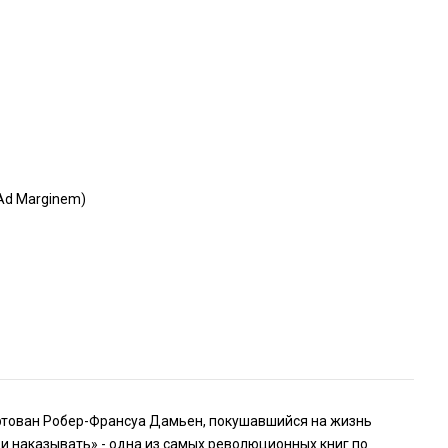
d Marginem)
ертован Робер-Франсуа Дамьен, покушавшийся на жизнь
и наказывать» - одна из самых революционных книг по