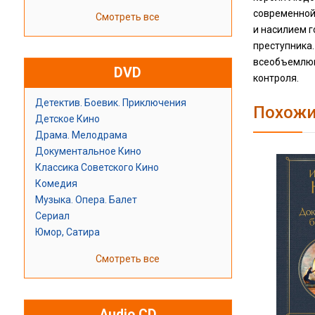
современной
Смотреть все
и насилием г
преступника
всеобъемлющ
DVD
контроля.
Детектив. Боевик. Приключения
Похожи
Детское Кино
Драма. Мелодрама
Документальное Кино
Классика Советского Кино
Комедия
Музыка. Опера. Балет
Сериал
Юмор, Сатира
Смотреть все
Audio CD