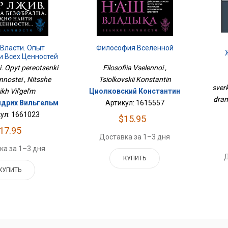
 Власти. Опыт
Философия Вселенной
и Всех Ценностей
Све
ti. Opyt pereotsenki
Filosofiia Vselennoi ,
nnostei , Nitsshe
Tsiolkovskii Konstantin
sver
ikh Vil'gel'm
Циолковский Константин
dram
дрих Вильгельм
Артикул: 1615557
ул: 1661023
$15.95
17.95
Доставка за 1–3 дня
ка за 1–3 дня
Д
КУПИТЬ
КУПИТЬ