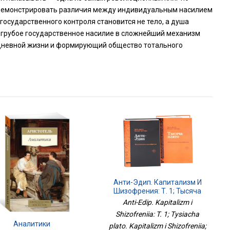
одемонстрировать различия между индивидуальным насилием
государственного контроля становится не тело, а душа
 грубое государственное насилие в сложнейший механизм
дневной жизни и формирующий общество тотального
Анти-Эдип. Капитализм И
Шизофрения: Т. 1; Тысяча
Плато. Капитализм И
Anti-Edip. Kapitalizm i
Шизофрения; Т. 2 (комплект
Shizofreniia: T. 1; Tysiacha
Из 2-Х Книг)
Аналитики
plato. Kapitalizm i Shizofreniia;