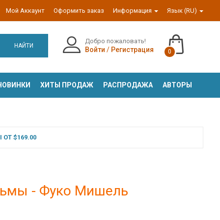
Мой Аккаунт
Оформить заказ
Информация
Язык (RU)
Добро пожаловать!
НАЙТИ
Войти
/
Регистрация
0
НОВИНКИ
ХИТЫ ПРОДАЖ
РАСПРОДАЖА
АВТОРЫ
ОТ $169.00
рьмы - Фуко Мишель