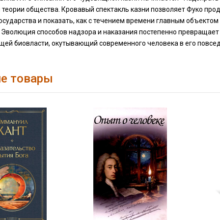
 теории общества. Кровавый спектакль казни позволяет Фуко пр
осударства и показать, как с течением времени главным объектом 
. Эволюция способов надзора и наказания постепенно превращает
ей биовласти, окутывающий современного человека в его повсе
е товары