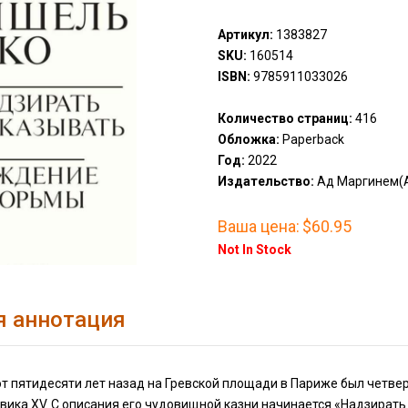
Артикул:
1383827
SKU:
160514
ISBN:
9785911033026
Количество страниц:
416
Обложка:
Paperback
Год:
2022
Издательство:
Ад Маргинем(A
Ваша цена:
$60.95
Not In Stock
я аннотация
от пятидесяти лет назад на Гревской площади в Париже был четв
ика XV. С описания его чудовищной казни начинается «Надзирать 