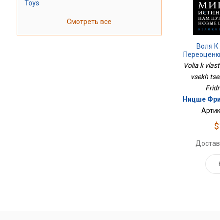
Toys
Смотреть все
Воля К
Переоценк
Volia k vlas
vsekh tse
Fridr
Ницше Фри
Артик
$
Достав