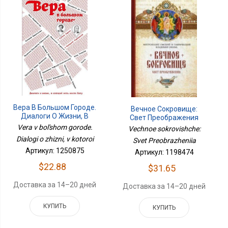
Вера В Большом Городе.
Вечное Сокровище:
Диалоги О Жизни, В
Свет Преображения
Которой
Vera v bol'shom gorode.
Vechnoe sokrovishche:
Dialogi o zhizni, v kotoroi
Svet Preobrazheniia
Артикул: 1250875
Артикул: 1198474
$22.88
$31.65
Доставка за 14–20 дней
Доставка за 14–20 дней
КУПИТЬ
КУПИТЬ