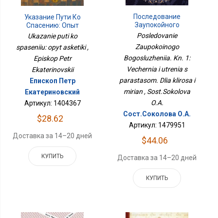
Последование
Указание Пути Ко
Заупокойного
Спасению: Опыт
Богослужения. Кн. 1:
Аскетики
Posledovanie
Ukazanie puti ko
Вечерня И Утреня С
Zaupokoinogo
spaseniiu: opyt asketiki ,
Парастасом. Для
Bogosluzheniia. Kn. 1:
Клироса И Мирян
Episkop Petr
Vechernia i utrenia s
Ekaterinovskii
parastasom. Dlia klirosa i
Епископ Петр
mirian , Sost.Sokolova
Екатериновский
O.A.
Артикул: 1404367
Сост.Соколова О.А.
$28.62
Артикул: 1479951
Доставка за 14–20 дней
$44.06
КУПИТЬ
Доставка за 14–20 дней
КУПИТЬ