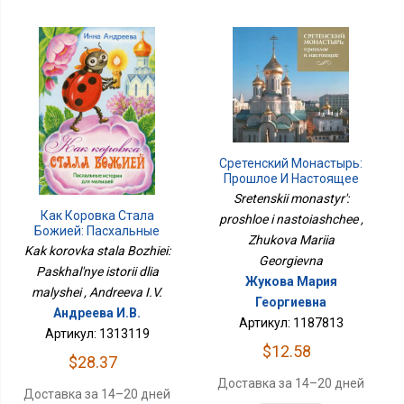
Сретенский Монастырь:
Прошлое И Настоящее
Sretenskii monastyr':
Как Коровка Стала
proshloe i nastoiashchee ,
Божией: Пасхальные
Zhukova Mariia
Истории Для Малышей
Kak korovka stala Bozhiei:
Georgievna
Paskhal'nye istorii dlia
Жукова Мария
malyshei , Andreeva I.V.
Георгиевна
Андреева И.В.
Артикул: 1187813
Артикул: 1313119
$12.58
$28.37
Доставка за 14–20 дней
Доставка за 14–20 дней