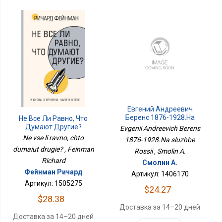
Евгений Андреевич
Беренс 1876-1928.На
Не Все Ли Равно, Что
Службе России
Думают Другие?
Evgenii Andreevich Berens
Ne vse li ravno, chto
1876-1928.Na sluzhbe
dumaiut drugie? , Feinman
Rossii , Smolin A.
Richard
Смолин А.
Фейнман Ричард
Артикул: 1406170
Артикул: 1505275
$24.27
$28.38
Доставка за 14–20 дней
Доставка за 14–20 дней