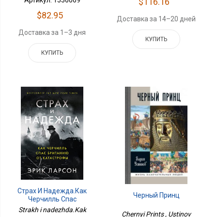
Артикул: 1536069
$116.16
$82.95
Доставка за 14–20 дней
Доставка за 1–3 дня
КУПИТЬ
КУПИТЬ
Страх И Надежда.Как
Черный Принц
Черчилль Спас
Британию От
Strakh i nadezhda.Kak
Chernyi Prints , Ustinov
Катастрофы