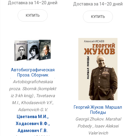
Доставка за 14–20 дней
Доставка за 14–20 дней
КУПИТЬ
КУПИТЬ
Автобиографическая
Проза. Сборник
(комплект Из 3-Х Книг)
Avtobiograficheskaia
proza. Sbornik (komplekt
iz 3-kh knig) , Tsvetaeva
M.I., Khodasevich V.F.,
Георгий Жуков. Маршал
Adamovich G.V.
Победы
Цветаева М.И.,
Georgii Zhukov. Marshal
Ходасевич В.Ф.,
Pobedy , Isaev Aleksei
Адамович Г.В.
Valer'evich