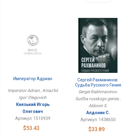
Император Адриан
Сергей Рахманинов.
Судьба Русского Гения
Imperator Adrian , Kniaz'kii
Sergei Rakhmaninov.
Igor' Olegovich
Sud'ba russkogo geniia ,
Князький Игорь
Aldonin S.
Олегович
Алдонин С.
Артикул: 1510939
Артикул: 1438650
$53.43
$33.89