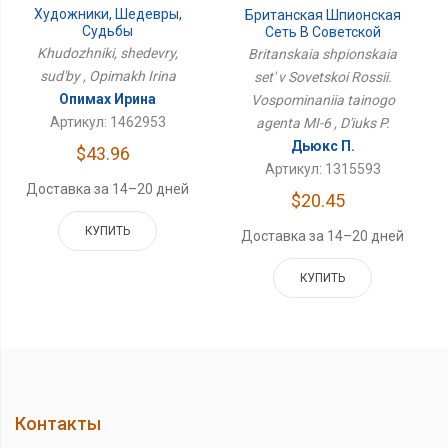
Художники, Шедевры,
Британская Шпионская
Судьбы
Сеть В Советской
России. Воспоминания
Khudozhniki, shedevry,
Britanskaia shpionskaia
Тайного Агента МИ-6
sud'by , Opimakh Irina
set' v Sovetskoi Rossii.
Опимах Ирина
Vospominaniia tainogo
Артикул: 1462953
agenta MI-6 , D'iuks P.
Дьюкс П.
$43.96
Артикул: 1315593
Доставка за 14–20 дней
$20.45
КУПИТЬ
Доставка за 14–20 дней
КУПИТЬ
Контакты