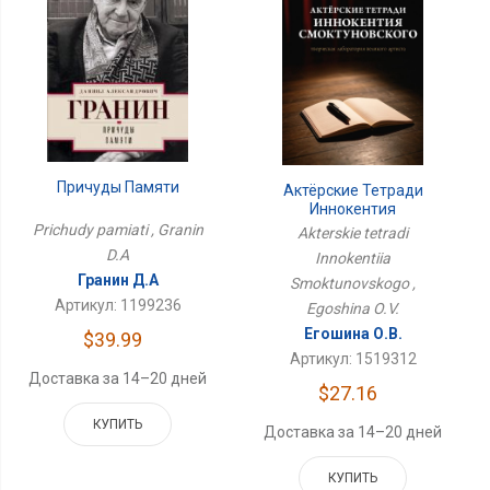
Причуды Памяти
Актёрские Тетради
Иннокентия
Смоктуновского
Prichudy pamiati , Granin
Akterskie tetradi
D.A
Innokentiia
Гранин Д.А
Smoktunovskogo ,
Артикул: 1199236
Egoshina O.V.
Егошина О.В.
$39.99
Артикул: 1519312
Доставка за 14–20 дней
$27.16
КУПИТЬ
Доставка за 14–20 дней
КУПИТЬ