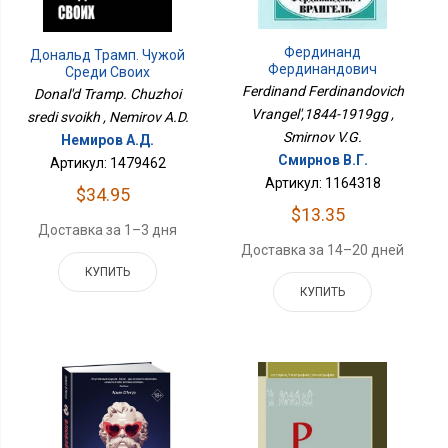
Фердинанд
Дональд Трамп. Чужой
Фердинандович
Среди Своих
Врангель,1844-1919гг
Ferdinand Ferdinandovich
Donal'd Tramp. Chuzhoi
Vrangel',1844-1919gg ,
sredi svoikh , Nemirov A.D.
Smirnov V.G.
Немиров А.Д.
Смирнов В.Г.
Артикул: 1479462
Артикул: 1164318
$34.95
$13.35
Доставка за 1–3 дня
Доставка за 14–20 дней
КУПИТЬ
КУПИТЬ