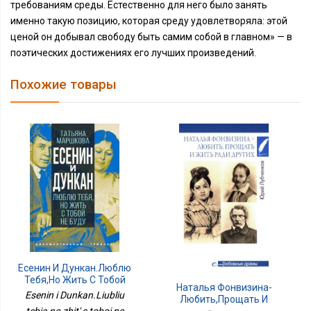
требованиям среды. Естественно для него было занять
именно такую позицию, которая среду удовлетворяла: этой
ценой он добывал свободу быть самим собой в главном» — в
поэтических достижениях его лучших произведений.
Похожие товары
Есенин И Дункан.Люблю
Тебя,но Жить С Тобой
Наталья Фонвизина-
Не Буду
Esenin i Dunkan.Liubliu
Любить,прощать И
tebia,no zhit' s toboi ne