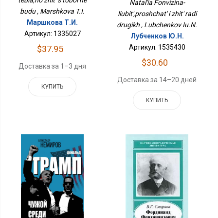
Жить Ради Других
Natal'ia Fonvizina-
budu , Marshkova T.I.
liubit',proshchat' i zhit' radi
Маршкова Т.И.
drugikh , Lubchenkov Iu.N.
Артикул: 1335027
Лубченков Ю.Н.
Артикул: 1535430
$37.95
$30.60
Доставка за 1–3 дня
Доставка за 14–20 дней
КУПИТЬ
КУПИТЬ