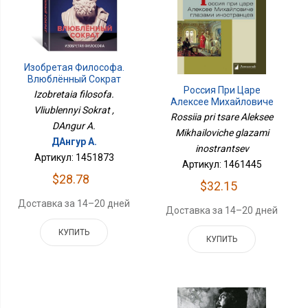
Изобретая Философа.
Влюблённый Сократ
Россия При Царе
Izobretaia filosofa.
Алексее Михайловиче
Vliublennyi Sokrat ,
Глазами Иностранцев
Rossiia pri tsare Aleksee
DAngur A.
Mikhailoviche glazami
ДАнгур А.
inostrantsev
Артикул: 1451873
Артикул: 1461445
$28.78
$32.15
Доставка за 14–20 дней
Доставка за 14–20 дней
КУПИТЬ
КУПИТЬ