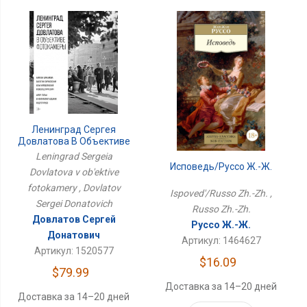
Ленинград Сергея
Довлатова В Объективе
Фотокамеры
Leningrad Sergeia
Исповедь/Руссо Ж.-Ж.
Dovlatova v ob'ektive
fotokamery , Dovlatov
Ispoved'/Russo Zh.-Zh. ,
Sergei Donatovich
Russo Zh.-Zh.
Довлатов Сергей
Руссо Ж.-Ж.
Донатович
Артикул: 1464627
Артикул: 1520577
$16.09
$79.99
Доставка за 14–20 дней
Доставка за 14–20 дней