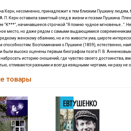
а Керн, несомненно, принадлежит к тем близким Пушкину людям, б
А. П. Керн оставила заметный след в жизни и поэзии Пушкина. Пле
е "К***", начинавшееся строчкой "Я помню чудное мгновенье...". Не
ное место, но даже рядом с самыми выдающимися современниками 
 редкому женскому обаянию, но и по живости ума, широте интерес
 способностям. Воспоминания о Пушкине (1859), естественно, на
и были высоко оценены первым биографом поэта П. В. Анненковым:
набросать историю сношений, где чувство своего достоинства, в
ью, отливаются разными и всегда изящными чертами, ни разу не о
е товары