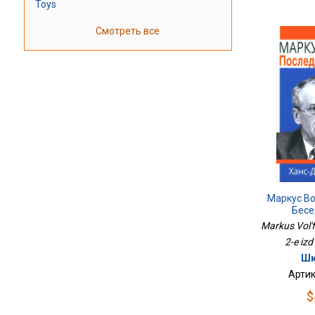
Toys
Смотреть все
Маркус В
Бесе
Markus Vol'f
2-e izd
Шю
Артик
$