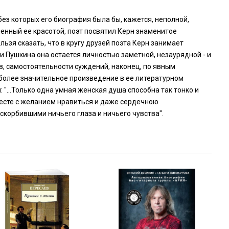
ез которых его биография была бы, кажется, неполной,
ненный ее красотой, поэт посвятил Керн знаменитое
льзя сказать, что в кругу друзей поэта Керн занимает
Пушкина она остается личностью заметной, незаурядной - и
ов, самостоятельности суждений, наконец, по явным
иболее значительное произведение в ее литературном
 "…Только одна умная женская душа способна так тонко и
месте с желанием нравиться и даже сердечною
скорбившими ничьего глаза и ничьего чувства".