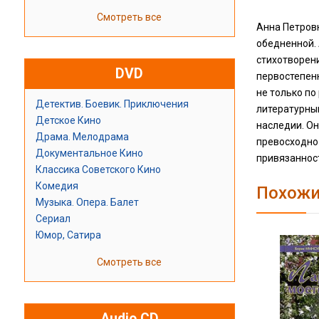
Смотреть все
Анна Петровн
обедненной. 
стихотворени
DVD
первостепен
не только по
Детектив. Боевик. Приключения
литературным
Детское Кино
наследии. Он
Драма. Мелодрама
превосходно 
Документальное Кино
привязанност
Классика Советского Кино
Комедия
Похожи
Музыка. Опера. Балет
Сериал
Юмор, Сатира
Смотреть все
Audio CD