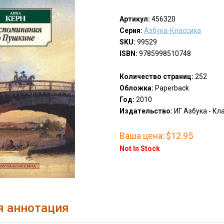
Артикул:
456320
Серия:
Азбука-Классика
SKU:
99529
ISBN:
9785998510748
Количество страниц:
252
Обложка:
Paperback
Год:
2010
Издательство:
ИГ Азбука - Кла
Ваша цена:
$12.95
Not In Stock
я аннотация