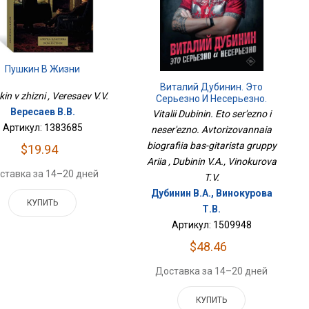
Пушкин В Жизни
Виталий Дубинин. Это
in v zhizni , Veresaev V.V.
Серьезно И Несерьезно.
Авторизованная Биография
Вересаев В.В.
Vitalii Dubinin. Eto ser'ezno i
Бас-Гитариста Группы Ария
Артикул: 1383685
neser'ezno. Avtorizovannaia
biografiia bas-gitarista gruppy
$19.94
Ariia , Dubinin V.A., Vinokurova
ставка за 14–20 дней
T.V.
Дубинин В.А., Винокурова
КУПИТЬ
Т.В.
Артикул: 1509948
$48.46
Доставка за 14–20 дней
КУПИТЬ