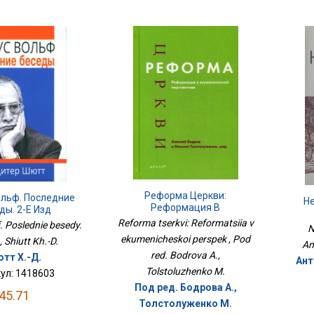
Реформа Церкви:
ольф. Последние
Н
Реформация В
ды. 2-Е Изд
Экуменической Перспек
Reforma tserkvi: Reformatsiia v
. Poslednie besedy.
N
ekumenicheskoi perspek , Pod
 , Shiutt Kh.-D.
An
red. Bodrova A.,
тт Х.-Д.
Ант
Tolstoluzhenko M.
ул: 1418603
Под ред. Бодрова А.,
45.71
Толстолуженко М.