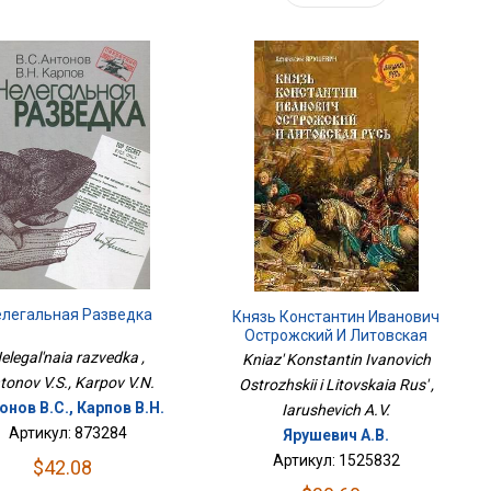
елегальная Разведка
Князь Константин Иванович
Острожский И Литовская
Русь
elegal'naia razvedka ,
Kniaz' Konstantin Ivanovich
tonov V.S., Karpov V.N.
Ostrozhskii i Litovskaia Rus' ,
онов В.С., Карпов В.Н.
Iarushevich A.V.
Артикул: 873284
Ярушевич А.В.
Артикул: 1525832
$42.08