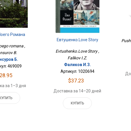
Моего Романа
Евтушенко.Love Story
Pushk
oego romana ,
Evtushenko.Love Story ,
nsurov B.
Falikov I.Z.
нсуров Б.
Фаликов И.З.
кул: 469009
Артикул: 1020694
До
28.95
$37.23
ка за 1–3 дня
Доставка за 14–20 дней
КУПИТЬ
КУПИТЬ