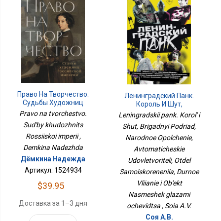
Право На Творчество.
Ленинградский Панк.
Судьбы Художниц
Король И Шут,
Российской Империи
Бригадный Подряд,
Pravo na tvorchestvo.
Leningradskii pank. Korol' i
Народное Ополчение,
Sud'by khudozhnits
Shut, Brigadnyi Podriad,
Автоматические
Rossiiskoi imperii ,
Удовлетворители, Отдел
Narodnoe Opolchenie,
Самоискоренения,
Demkina Nadezhda
Avtomaticheskie
Дурное Влияние И
Дёмкина Надежда
Udovletvoriteli, Otdel
Объект Насмешек
Артикул: 1524934
Глазами Очевидца
Samoiskoreneniia, Durnoe
Vliianie i Ob'ekt
$39.95
Nasmeshek glazami
Доставка за 1–3 дня
ochevidtsa , Soia A.V.
Соя А.В.