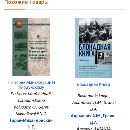
Похожие товары
По Корее,Маньчжурии И
Блокадная Книга
Ляодунскому
Полуострову
Po Koree,Man'chzhurii i
Blokadnaia kniga ,
Liaodunskomu
Adamovich A.M., Granin
poluostrovu , Garin-
D.A.
Mikhailovskii N.G.
Адамович А.М., Гранин
Гарин-Михайловский
Д.А.
Н.Г.
Артикул: 1424634