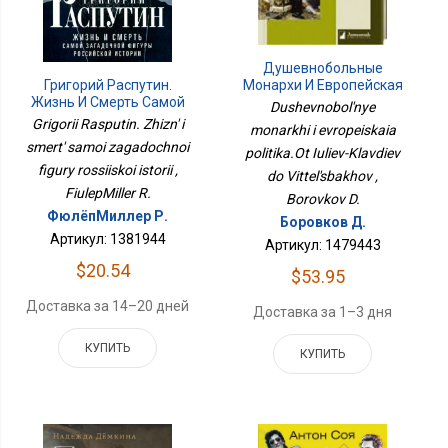
Душевнобольные
Монархи И Европейская
Григорий Распутин.
Политика.От Юлиев-
Жизнь И Смерть Самой
Dushevnobol'nye
Клавдиев До
Загадочной Фигуры
Grigorii Rasputin. Zhizn' i
monarkhi i evropeiskaia
Виттельсбахов
Российской Истории
smert' samoi zagadochnoi
politika.Ot Iuliev-Klavdiev
figury rossiiskoi istorii ,
do Vittel'sbakhov ,
FiulepMiller R.
Borovkov D.
ФюлёпМиллер Р.
Боровков Д.
Артикул: 1381944
Артикул: 1479443
$20.54
$53.95
Доставка за 14–20 дней
Доставка за 1–3 дня
КУПИТЬ
КУПИТЬ