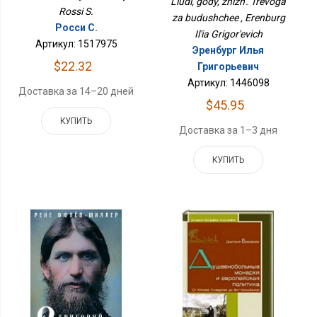
Liudi, gody, zhizn'. Trevoga
Rossi S.
za budushchee , Erenburg
Росси С.
Il'ia Grigor'evich
Артикул: 1517975
Эренбург Илья
$22.32
Григорьевич
Артикул: 1446098
Доставка за 14–20 дней
$45.95
КУПИТЬ
Доставка за 1–3 дня
КУПИТЬ