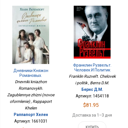
Франклин Рузвельт.
Человек И Политик
Дневники Княжон
Романовых.
Franklin Ruzvel't. Chelovek
Загубленные Жизни
Dnevniki kniazhon
i politik , Berns D.M.
(новое Оформление)
Romanovykh.
Бернс Д.М.
Zagublennye zhizni (novoe
Артикул: 1454118
oformlenie) , Rappaport
$81.95
Khelen
Раппапорт Хелен
Доставка за 1–3 дня
Артикул: 1661031
КУПИТЬ