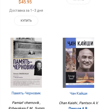
$45.95
Доставка за 1–3 дня
КУПИТЬ
Память-Черновик
Чан Кайши
Pamiat'-chernovik ,
Chan Kaishi , Pantsov A.V.
Rzhevskaia E.M., Summ
Панцов А.В.