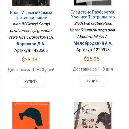
Следствие Разберется.
Иван IV Грозый.Самый
Хроники Театрального
Противоречивый
Дела
Государь Всея Руси
Sledstvie razberetsia.
Ivan IV Grozyi.Samyi
Khroniki teatral'nogo dela ,
protivorechivyi gosudar'
Malobrodskii A.A.
vseia Rusi , Borovkov D.A.
Малобродский А.А.
Боровков Д.А.
Артикул: 1220978
Артикул: 1423505
$25.95
$23.13
Доставка за 1–3 дня
Доставка за 14–20 дней
КУПИТЬ
КУПИТЬ