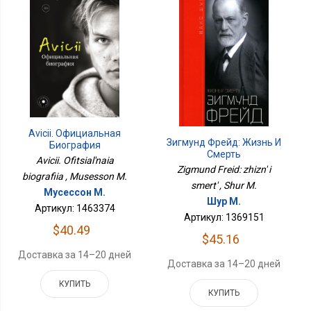
Avicii. Официальная
Зигмунд Фрейд: Жизнь И
Биография
Смерть
Avicii. Ofitsial'naia
Zigmund Freid: zhizn' i
biografiia , Musesson M.
smert' , Shur M.
Мусессон М.
Шур М.
Артикул: 1463374
Артикул: 1369151
$40.49
$45.16
Доставка за 14–20 дней
Доставка за 14–20 дней
КУПИТЬ
КУПИТЬ