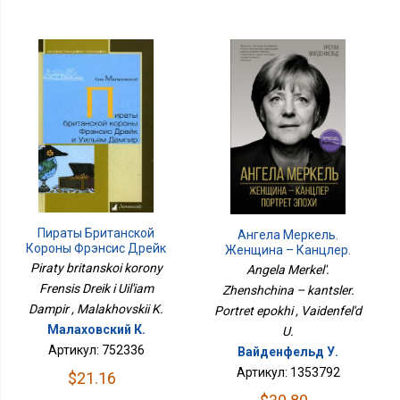
Пираты Британской
Ангела Меркель.
Короны Фрэнсис Дрейк
Женщина – Канцлер.
И Уильям Дампир
Портрет Эпохи
Piraty britanskoi korony
Angela Merkel'.
Frensis Dreik i Uil'iam
Zhenshchina – kantsler.
Dampir , Malakhovskii K.
Portret epokhi , Vaidenfel'd
Малаховский К.
U.
Артикул: 752336
Вайденфельд У.
Артикул: 1353792
$21.16