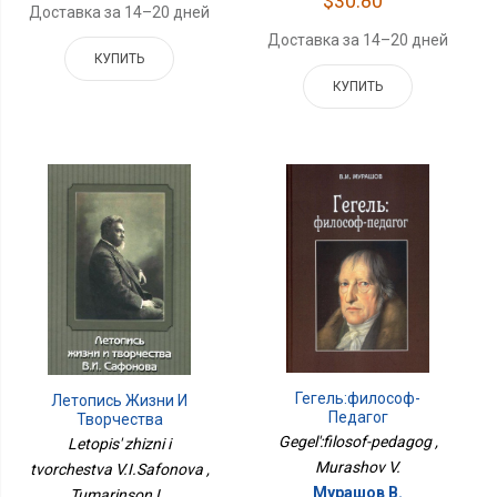
$30.80
Доставка за 14–20 дней
Доставка за 14–20 дней
КУПИТЬ
КУПИТЬ
Гегель:философ-
Летопись Жизни И
Педагог
Творчества
В.И.Сафонова
Gegel':filosof-pedagog ,
Letopis' zhizni i
Murashov V.
tvorchestva V.I.Safonova ,
Мурашов В.
Tumarinson L.