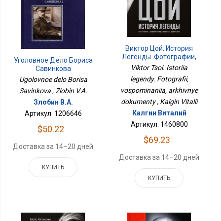
Виктор Цой. История
Легенды. Фотографии,
Уголовное Дело Бориса
Воспоминания,
Viktor Tsoi. Istoriia
Савинкова
Архивные Документы
legendy. Fotografii,
Ugolovnoe delo Borisa
vospominaniia, arkhivnye
Savinkova , Zlobin V.A.
dokumenty , Kalgin Vitalii
Злобин В.А.
Калгин Виталий
Артикул: 1206646
Артикул: 1460800
$50.22
$69.23
Доставка за 14–20 дней
Доставка за 14–20 дней
КУПИТЬ
КУПИТЬ