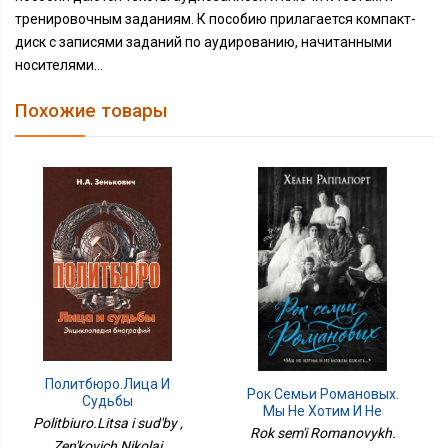
тренировочным заданиям. К пособию прилагается компакт-
диск с записями заданий по аудированию, начитанными
носителями...
Похожие товары
Политбюро.Лица И
Рок Семьи Романовых.
Судьбы
Мы Не Хотим И Не
Politbiuro.Litsa i sud'by ,
Можем Бежать...
Rok sem'i Romanovykh.
Zen'kovich Nikolai