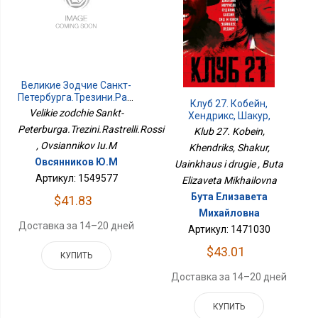
Великие Зодчие Санкт-
Петербурга.Трезини.Растрелли.Росси
Клуб 27. Кобейн,
Velikie zodchie Sankt-
Хендрикс, Шакур,
Уайнхаус И Другие
Peterburga.Trezini.Rastrelli.Rossi
Klub 27. Kobein,
, Ovsiannikov Iu.M
Khendriks, Shakur,
Овсянников Ю.М
Uainkhaus i drugie , Buta
Артикул: 1549577
Elizaveta Mikhailovna
Бута Елизавета
$41.83
Михайловна
Доставка за 14–20 дней
Артикул: 1471030
$43.01
КУПИТЬ
Доставка за 14–20 дней
КУПИТЬ