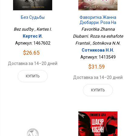
Без Судьбы
Фаворитка Жанна
Дюбарри. Роза На
Эшафоте Франции
Bez sud'by , Kertes I.
Favoritka Zhanna
Кертес И.
Diubarri. Roza na eshafote
Артикул: 1467602
Frantsii , Sotnikova N.N.
Сотникова Н.Н.
$26.65
Артикул: 1413549
Доставка за 14–20 дней
$31.59
КУПИТЬ
Доставка за 14–20 дней
КУПИТЬ