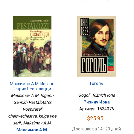
Гоголь
Максимов А.М. Иоганн
Генрих Песталоцци:
Воспитатель
Gogol' , Riznich Iona
Maksimov A.M. Iogann
Человечества, Книга
Ризнич Иона
Genrikh Pestalotstsi:
Вне Серии
Артикул: 1534076
Vospitatel'
chelovechestva, kniga vne
$25.95
serii , Maksimov A.M.
Доставка за 14–20 дней
Максимов А.М.