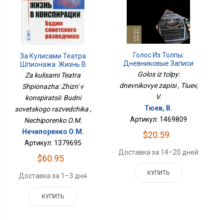
Голос Из Толпы:
За Кулисами Театра
Дневниковые Записи
Шпионажа: Жизнь В
Конспирации: Будни
Golos iz tolpy:
Za kulisami Teatra
Советского Разведчика
dnevnikovye zapisi , Tiuev,
Shpionazha: Zhizn' v
V.
konspiratsii: Budni
Тюев, В.
sovetskogo razvedchika ,
Артикул: 1469809
Nechiporenko O.M.
Нечипоренко О.М.
$20.59
Артикул: 1379695
Доставка за 14–20 дней
$60.95
КУПИТЬ
Доставка за 1–3 дня
КУПИТЬ