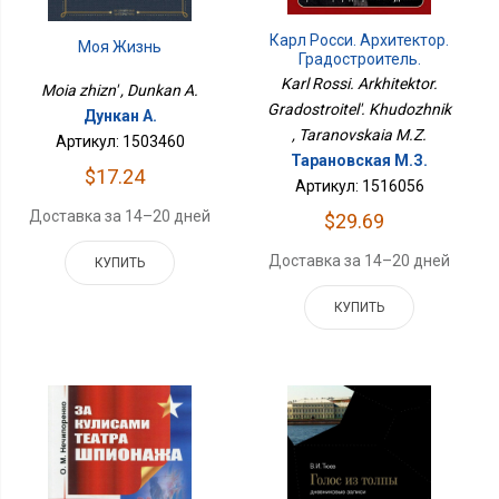
Карл Росси. Архитектор.
Моя Жизнь
Градостроитель.
Художник
Karl Rossi. Arkhitektor.
Moia zhizn' , Dunkan A.
Gradostroitel'. Khudozhnik
Дункан А.
, Taranovskaia M.Z.
Артикул: 1503460
Тарановская М.З.
$17.24
Артикул: 1516056
Доставка за 14–20 дней
$29.69
Доставка за 14–20 дней
КУПИТЬ
КУПИТЬ