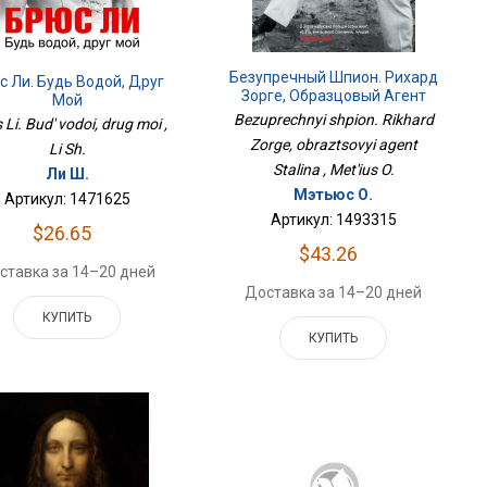
Безупречный Шпион. Рихард
с Ли. Будь Водой, Друг
Зорге, Образцовый Агент
Мой
Сталина
Bezuprechnyi shpion. Rikhard
 Li. Bud' vodoi, drug moi ,
Zorge, obraztsovyi agent
Li Sh.
Stalina , Met'ius O.
Ли Ш.
Мэтьюс О.
Артикул: 1471625
Артикул: 1493315
$26.65
$43.26
ставка за 14–20 дней
Доставка за 14–20 дней
КУПИТЬ
КУПИТЬ