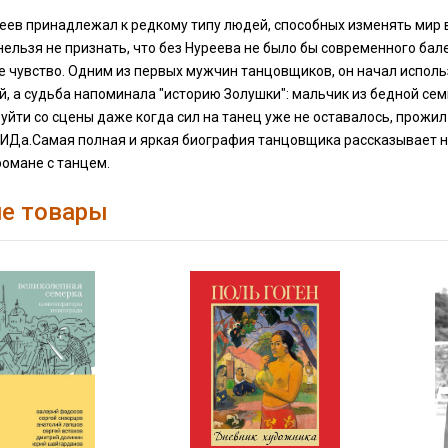
ев принадлежал к редкому типу людей, способных изменять мир в
 нельзя не признать, что без Нуреева не было бы современного бал
 чувство. Одним из первых мужчин танцовщиков, он начал исполь
, а судьба напоминала "историю Золушки": мальчик из бедной се
уйти со сцены даже когда сил на танец уже не оставалось, прожил
Да.Самая полная и яркая биография танцовщика рассказывает не 
романе с танцем.
е товары