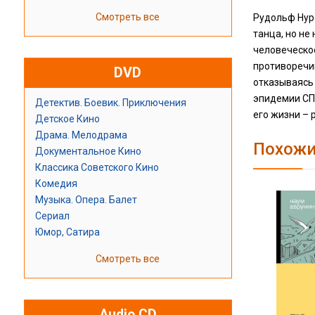
Смотреть все
Рудольф Нуре
танца, но не
человеческое
противоречий
DVD
отказываясь 
эпидемии СПИ
Детектив. Боевик. Приключения
его жизни – 
Детское Кино
Драма. Мелодрама
Похожи
Документальное Кино
Классика Советского Кино
Комедия
Музыка. Опера. Балет
Сериал
Юмор, Сатира
Смотреть все
Audio CD