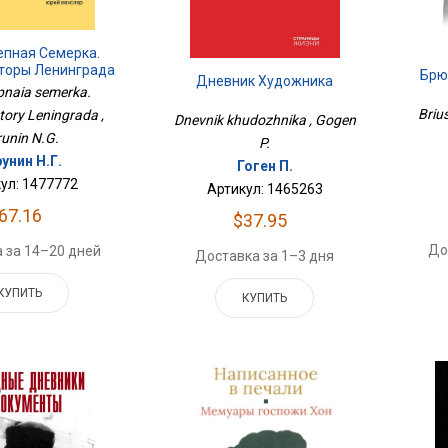
епная Семерка.
торы Ленинграда
Брю
Дневник Художника
epnaia semerka.
Brius
tory Leningrada ,
Dnevnik khudozhnika , Gogen
runin N.G.
P.
унин Н.Г.
Гоген П.
ул: 1477772
Артикул: 1465263
67.16
$37.95
До
 за 14–20 дней
Доставка за 1–3 дня
КУПИТЬ
КУПИТЬ