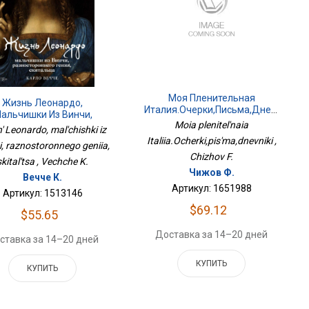
Моя Пленительная
Жизнь Леонардо,
Италия.Очерки,письма,дневники
альчишки Из Винчи,
Moia plenitel'naia
зностороннего Гения,
' Leonardo, mal'chishki iz
Скитальца
Italiia.Ocherki,pis'ma,dnevniki ,
i, raznostoronnego geniia,
Chizhov F.
skital'tsa , Vechche K.
Чижов Ф.
Вечче К.
Артикул: 1651988
Артикул: 1513146
$69.12
$55.65
Доставка за 14–20 дней
ставка за 14–20 дней
КУПИТЬ
КУПИТЬ