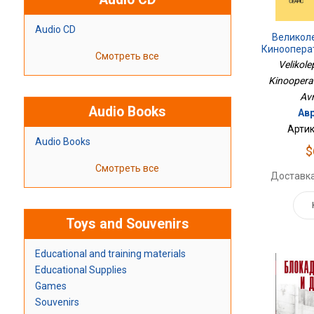
Audio CD
Великол
Киноопера
Смотреть все
Velikol
Kinoopera
Av
Audio Books
Авр
Артик
Audio Books
$
Смотреть все
Доставка
Toys and Souvenirs
Educational and training materials
Educational Supplies
Games
Souvenirs