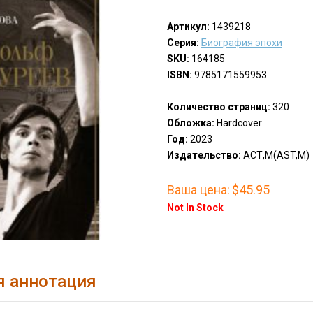
Артикул:
1439218
Серия:
Биография эпохи
SKU:
164185
ISBN:
9785171559953
Количество страниц:
320
Обложка:
Hardcover
Год:
2023
Издательство:
АСТ,М(AST,M)
Ваша цена:
$45.95
Not In Stock
я аннотация