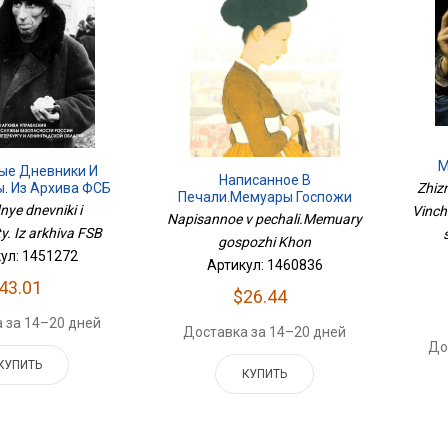
М
ые Дневники И
Написанное В
Ра
. Из Архива ФСБ
Zhizn
Печали.Мемуары Госпожи
nye dnevniki i
Vinch
Хон
Napisannoe v pechali.Memuary
. Iz arkhiva FSB
gospozhi Khon
ул: 1451272
Артикул: 1460836
43.01
$26.44
 за 14–20 дней
Доставка за 14–20 дней
До
КУПИТЬ
КУПИТЬ