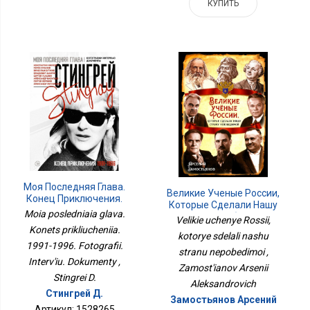
КУПИТЬ
Моя Последняя Глава.
Великие Ученые России,
Конец Приключения.
Которые Сделали Нашу
1991-1996. Фотографии.
Moia posledniaia glava.
Страну Непобедимой
Velikie uchenye Rossii,
Интервью. Документы
Konets prikliucheniia.
kotorye sdelali nashu
1991-1996. Fotografii.
stranu nepobedimoi ,
Interv'iu. Dokumenty ,
Zamost'ianov Arsenii
Stingrei D.
Aleksandrovich
Стингрей Д.
Замостьянов Арсений
Артикул: 1528265