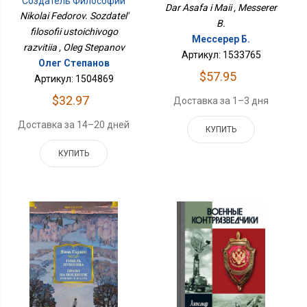
Создатель Философии
Dar Asafa i Maii , Messerer
Устойчивого Развития
Nikolai Fedorov. Sozdatel'
B.
filosofii ustoichivogo
Мессерер Б.
razvitiia , Oleg Stepanov
Артикул: 1533765
Олег Степанов
$57.95
Артикул: 1504869
$32.97
Доставка за 1–3 дня
Доставка за 14–20 дней
КУПИТЬ
КУПИТЬ