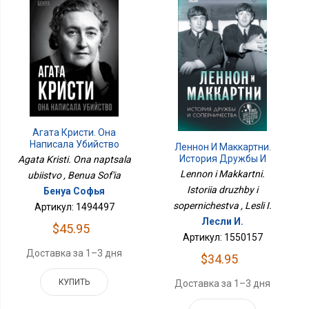
Агата Кристи. Она
Написала Убийство
Леннон И Маккартни.
История Дружбы И
Agata Kristi. Ona naptsala
Соперничества
Lennon i Makkartni.
ubiistvo , Benua Sof'ia
Istoriia druzhby i
Бенуа Софья
sopernichestva , Lesli I.
Артикул: 1494497
Лесли И.
$45.95
Артикул: 1550157
Доставка за 1–3 дня
$34.95
КУПИТЬ
Доставка за 1–3 дня