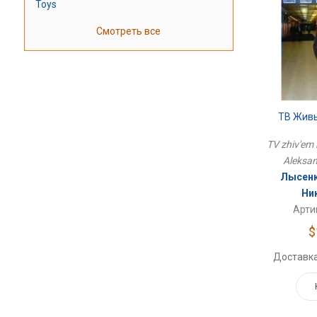
Toys
Смотреть все
ТВ Живь
TV zhiv'em i
Aleksan
Лысенк
Ни
Арти
$
Доставка