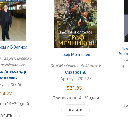
ем И В Записи
Гио
Авто
Граф Мечников
 v zapisi , Lysenko
Gi
dr Nikolaevich
Graf Mechnikov , Sakharov V.
Avt
о Александр
Сахаров В.
колаевич
Артикул: 781827
кул: 673328
$21.63
14.72
Доставка за 14–20 дней
 за 14–20 дней
До
КУПИТЬ
КУПИТЬ