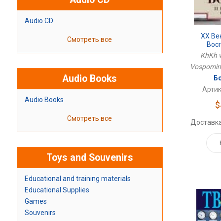
Audio CD
ХХ Ве
Смотреть все
Вос
KhKh v
Vospomina
Audio Books
Бо
Артик
Audio Books
$
Смотреть все
Доставка
Toys and Souvenirs
Educational and training materials
Educational Supplies
Games
Souvenirs