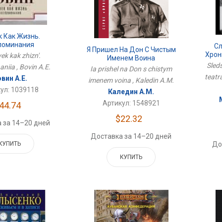
к Как Жизнь.
поминания
Сл
Я Пришел На Дон С Чистым
Хрон
ek kak zhizn'.
Именем Воина
Sleds
niia , Bovin A.E.
Ia prishel na Don s chistym
teatr
вин А.Е.
imenem voina , Kaledin A.M.
ул: 1039118
Каледин А.М.
Артикул: 1548921
44.74
$22.32
 за 14–20 дней
Доставка за 14–20 дней
До
КУПИТЬ
КУПИТЬ