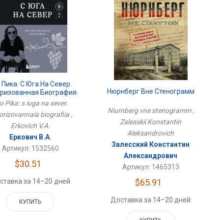
 Пика: С Юга На Север.
Нюрнберг Вне Стенограмм
ризованная Биография
o Pika: s iuga na sever.
Niurnberg vne stenogramm ,
orizovannaia biografiia ,
Zalesskii Konstantin
Erkovich V.A.
Aleksandrovich
Еркович В.А.
Залесский Константин
Артикул: 1532560
Александрович
$30.51
Артикул: 1465313
ставка за 14–20 дней
$65.91
Доставка за 14–20 дней
КУПИТЬ