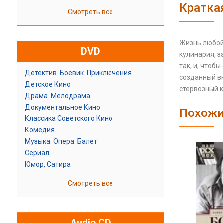
Кратка
Смотреть все
Жизнь любой 
DVD
кулинария, з
так, и, чтоб
Детектив. Боевик. Приключения
созданный в
Детское Кино
стервозный к
Драма. Мелодрама
Документальное Кино
Похожи
Классика Советского Кино
Комедия
Музыка. Опера. Балет
Сериал
Юмор, Сатира
Смотреть все
Audio CD