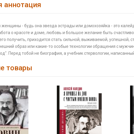
я аннотация
женщины - будь она звезда эстрады или домохозяйка - это калей
абота о красоте и доме, любовь и большое желание быть счастливой.
ы его получить, приходится стать сильной, выживаемой, успешной, с
нешний образ или какие-то особые технологии обращения с мужчи
од". Перед тобой не биография, а учебник стервологии, написанный
е товары