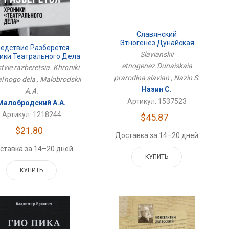
Славянский
Этногенез.Дунайская
едствие Разберется.
Прародина Славян
Slavianskii
ики Театрального Дела
etnogenez.Dunaiskaia
tvie razberetsia. Khroniki
prarodina slavian , Nazin S.
al'nogo dela , Malobrodskii
Назин С.
A.A.
Артикул: 1537523
Малобродский А.А.
Артикул: 1218244
$45.87
$21.80
Доставка за 14–20 дней
ставка за 14–20 дней
КУПИТЬ
КУПИТЬ