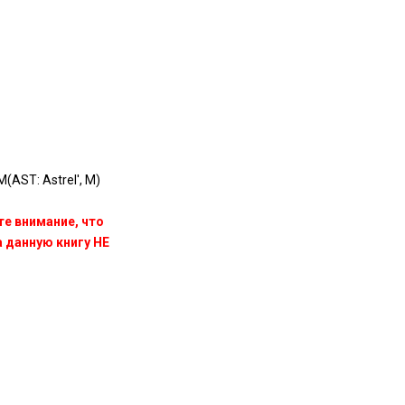
(AST: Astrel', M)
те внимание, что
данную книгу НЕ