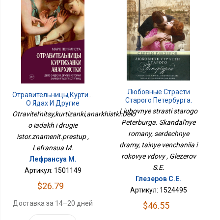
Любовные Страсти
Отравительницы,куртизанки,анархистки.Дело
Старого Петербурга.
О Ядах И Другие
Скандальные Романы,
Liubovnye strasti starogo
Истор.знаменит.преступ
Otravitel'nitsy,kurtizanki,anarkhistki.Delo
Сердечные Драмы,
Peterburga. Skandal'nye
o iadakh i drugie
Тайные Венчания И
romany, serdechnye
Роковые Вдовы
istor.znamenit.prestup ,
dramy, tainye venchaniia i
Lefransua M.
rokovye vdovy , Glezerov
Лефрансуа М.
S.E.
Артикул: 1501149
Глезеров С.Е.
$26.79
Артикул: 1524495
Доставка за 14–20 дней
$46.55