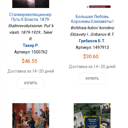
Сталин­революционер.
Большая Любовь
Путь К Власти. 1879-
Королевы Елизаветы I
1929
Stalin­revoliutsioner. Put' k
Bol'shaia liubov' korolevy
vlasti. 1879-1929 , Taker
Elizavety I , Gribanov B.T.
R.
Грибанов Б.Т.
Такер Р.
Артикул: 1497913
Артикул: 1500762
$30.60
$46.55
Доставка за 14–20 дней
Доставка за 14–20 дней
КУПИТЬ
КУПИТЬ