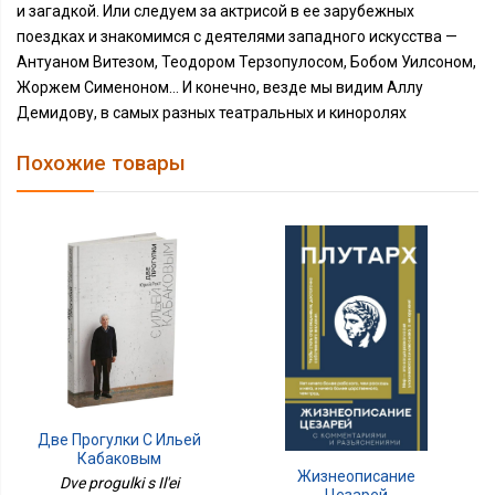
и загадкой. Или следуем за актрисой в ее зарубежных
поездках и знакомимся с деятелями западного искусства —
Антуаном Витезом, Теодором Терзопулосом, Бобом Уилсоном,
Жоржем Сименоном… И конечно, везде мы видим Аллу
Демидову, в самых разных театральных и киноролях
Похожие товары
Две Прогулки С Ильей
Кабаковым
Жизнеописание
Dve progulki s Il'ei
Цезарей