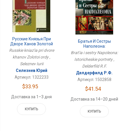
Русские Князья При
Братья И Сестры
Дворе Ханов Золотой
Наполеона:
Орды
Russkie kniaz'ia pri dvore
Исторические Портреты
Brat'ia i sestry Napoleona:
khanov Zolotoi ordy ,
Istoricheskie portrety ,
Seleznev Iurii
Delderfild R.F.
Селезнев Юрий
Делдерфилд Р.Ф.
Артикул: 1322233
Артикул: 1502858
$33.95
$41.54
Доставка за 1–3 дня
Доставка за 14–20 дней
КУПИТЬ
КУПИТЬ