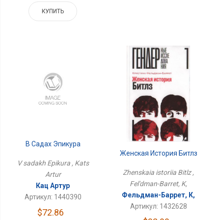
КУПИТЬ
В Садах Эпикура
Женская История Битлз
V sadakh Epikura , Kats
Zhenskaia istoriia Bitlz ,
Artur
Fel'dman-Barret, K,
Кац Артур
Фельдман-Баррет, К,
Артикул: 1440390
Артикул: 1432628
$72.86