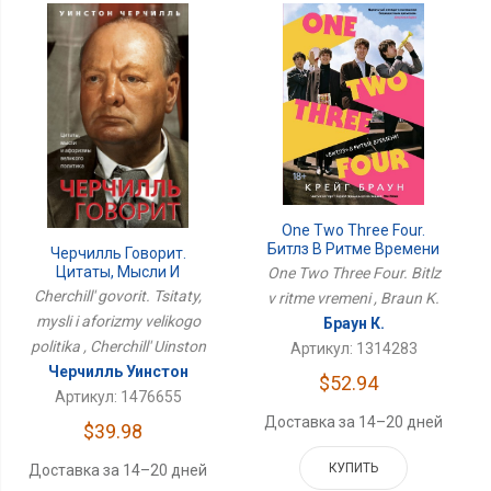
One Two Three Four.
Битлз В Ритме Времени
Черчилль Говорит.
Цитаты, Мысли И
One Two Three Four. Bitlz
Афоризмы Великого
Cherchill' govorit. Tsitaty,
v ritme vremeni , Braun K.
Политика
mysli i aforizmy velikogo
Браун К.
politika , Cherchill' Uinston
Артикул: 1314283
Черчилль Уинстон
$52.94
Артикул: 1476655
Доставка за 14–20 дней
$39.98
КУПИТЬ
Доставка за 14–20 дней