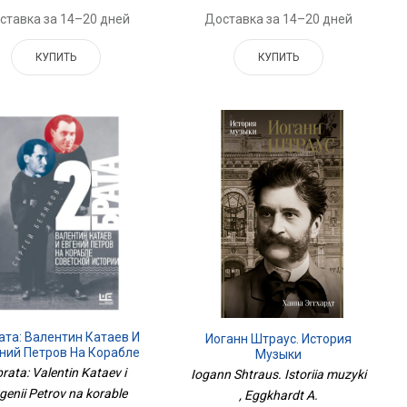
Доставка за 14–20 дней
ставка за 14–20 дней
КУПИТЬ
КУПИТЬ
ата: Валентин Катаев И
Иоганн Штраус. История
ний Петров На Корабле
Музыки
Советской Истории
brata: Valentin Kataev i
Iogann Shtraus. Istoriia muzyki
genii Petrov na korable
, Eggkhardt A.