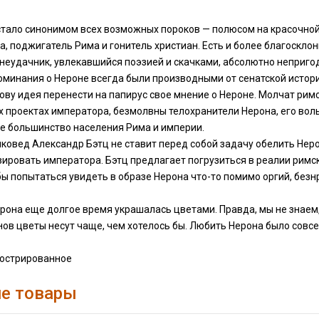
тало синонимом всех возможных пороков — полюсом на красочной п
, поджигатель Рима и гонитель христиан. Есть и более благоскло
неудачник, увлекавшийся поэзией и скачками, абсолютно непригод
минания о Нероне всегда были производными от сенатской истори
ову идея перенести на папирус свое мнение о Нероне. Молчат рим
 проектах императора, безмолвны телохранители Нерона, его вол
 большинство населения Рима и империи.
ковед Александр Бэтц не ставит перед собой задачу обелить Нерон
ировать императора. Бэтц предлагает погрузиться в реалии римс
бы попытаться увидеть в образе Нерона что-то помимо оргий, безн
рона еще долгое время украшалась цветами. Правда, мы не знаем,
ов цветы несут чаще, чем хотелось бы. Любить Нерона было совсе
юстрированное
е товары