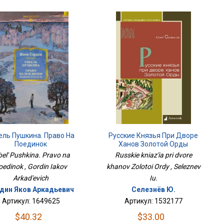
Русские Князья При Дворе
ель Пушкина. Право На
Ханов Золотой Орды
Поединок
Russkie kniaz'ia pri dvore
bel' Pushkina. Pravo na
khanov Zolotoi Ordy , Seleznev
oedinok , Gordin Iakov
Iu.
Arkad'evich
Селезнёв Ю.
дин Яков Аркадьевич
Артикул: 1532177
Артикул: 1649625
$33.00
$40.32