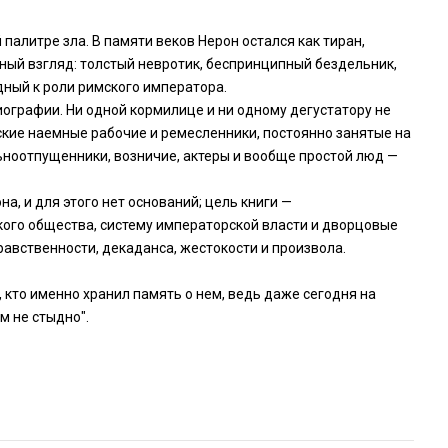
алитре зла. В памяти веков Нерон остался как тиран,
нный взгляд: толстый невротик, беспринципный бездельник,
ный к роли римского императора.
ографии. Ни одной кормилице и ни одному дегустатору не
ские наемные рабочие и ремесленники, постоянно занятые на
ьноотпущенники, возничие, актеры и вообще простой люд —
а, и для этого нет оснований; цель книги —
кого общества, систему императорской власти и дворцовые
равственности, декаданса, жестокости и произвола.
 кто именно хранил память о нем, ведь даже сегодня на
м не стыдно".