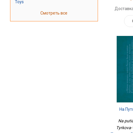
Toys
Доставка
Смотреть все
На Пут
Na puti
Tyrkova-