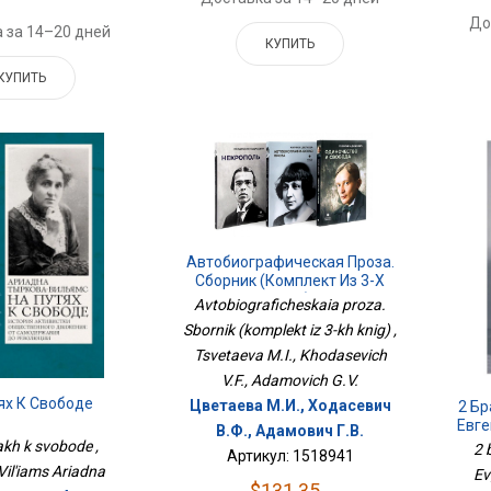
До
 за 14–20 дней
КУПИТЬ
КУПИТЬ
Автобиографическая Проза.
Сборник (комплект Из 3-Х
Книг)
Avtobiograficheskaia proza.
Sbornik (komplekt iz 3-kh knig) ,
Tsvetaeva M.I., Khodasevich
V.F., Adamovich G.V.
ях К Свободе
Цветаева М.И., Ходасевич
2 Бр
Евге
В.Ф., Адамович Г.В.
akh k svobode ,
2 
Артикул: 1518941
Vil'iams Ariadna
Ev
$131.35