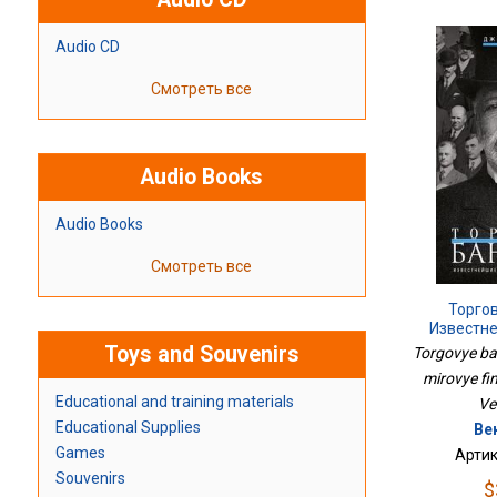
Audio CD
Смотреть все
Audio Books
Audio Books
Смотреть все
Торго
Известн
Финансо
Toys and Souvenirs
Torgovye ban
mirovye fin
Educational and training materials
Ve
Educational Supplies
Ве
Games
Артик
Souvenirs
$