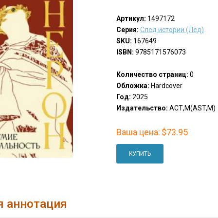
Артикул:
1497172
Серия:
След истории (Лёд)
SKU:
167649
ISBN:
9785171576073
Количество страниц:
0
Обложка:
Hardcover
Год:
2025
Издательство:
АСТ,М(AST,M)
Ваша цена:
$73.95
КУПИТЬ
я аннотация