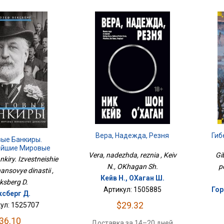
Вера, Надежда, Резня
Гиб
вые Банкиры.
ейшие Мировые
Vera, nadezhda, reznia , Keiv
Gi
вые Династии
kiry. Izvestneishie
N., OKhagan Sh.
p
ansovye dinastii ,
Кейв Н., ОХаган Ш.
ksberg D.
Артикул: 1505885
Гор
ксберг Д.
$29.32
ул: 1525707
36.10
Доставка за 14–20 дней