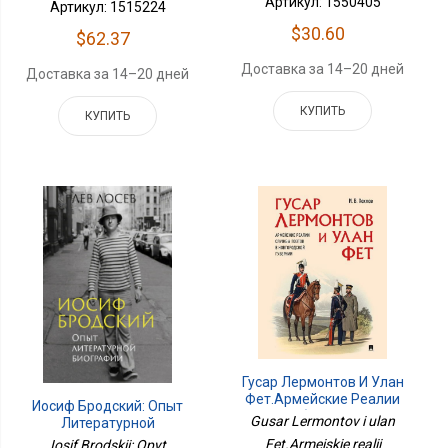
Артикул: 1550405
Артикул: 1515224
$30.60
$62.37
Доставка за 14–20 дней
Доставка за 14–20 дней
КУПИТЬ
КУПИТЬ
Гусар Лермонтов И Улан
Фет.Армейские Реалии
Иосиф Бродский: Опыт
Службы Поэтов В
Gusar Lermontov i ulan
Литературной
Новгородской Губерни
Биографии
Fet.Armeiskie realii
Iosif Brodskii: Opyt