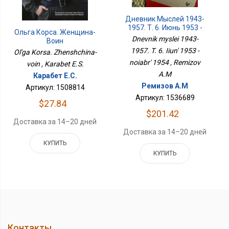
Дневник Мыслей 1943-
1957. Т. 6. Июнь 1953 -
Ольга Корса. Женщина-
Ноябрь 1954
Dnevnik myslei 1943-
Воин
1957. T. 6. Iiun' 1953 -
Ol'ga Korsa. Zhenshchina-
noiabr' 1954 , Remizov
voin , Karabet E.S.
A.M
Карабет Е.С.
Ремизов А.М
Артикул: 1508814
Артикул: 1536689
$27.84
$201.42
Доставка за 14–20 дней
Доставка за 14–20 дней
КУПИТЬ
КУПИТЬ
Контакты