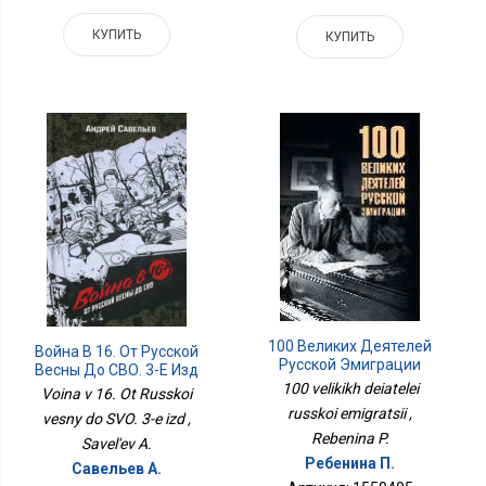
КУПИТЬ
КУПИТЬ
100 Великих Деятелей
Война В 16. От Русской
Русской Эмиграции
Весны До СВО. 3-Е Изд
100 velikikh deiatelei
Voina v 16. Ot Russkoi
russkoi emigratsii ,
vesny do SVO. 3-e izd ,
Rebenina P.
Savel'ev A.
Ребенина П.
Савельев А.