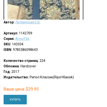
Автор:
Литвинская Е.В.
Артикул:
1142709
Серия:
AmorFati
SKU:
143334
ISBN:
9785386098643
Количество страниц:
224
Обложка:
Hardcover
Год:
2017
Издательство:
Рипол Классик(Ripol Klassik)
Ваша цена:
$29.95
КУПИТЬ