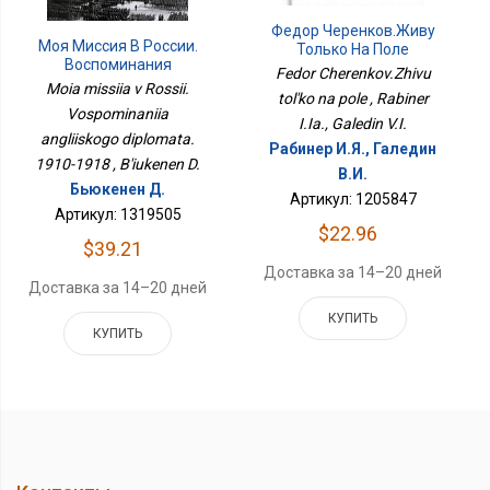
Федор Черенков.Живу
Моя Миссия В России.
Только На Поле
Воспоминания
Fedor Cherenkov.Zhivu
Английского
Moia missiia v Rossii.
tol'ko na pole , Rabiner
Дипломата. 1910-1918
Vospominaniia
I.Ia., Galedin V.I.
angliiskogo diplomata.
Рабинер И.Я., Галедин
1910-1918 , B'iukenen D.
В.И.
Бьюкенен Д.
Артикул: 1205847
Артикул: 1319505
$22.96
$39.21
Доставка за 14–20 дней
Доставка за 14–20 дней
КУПИТЬ
КУПИТЬ