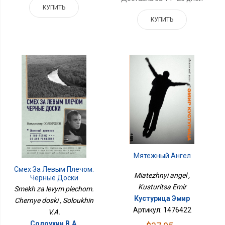
КУПИТЬ
КУПИТЬ
Мятежный Ангел
Смех За Левым Плечом.
Miatezhnyi angel ,
Черные Доски
Kusturitsa Emir
Smekh za levym plechom.
Кустурица Эмир
Chernye doski , Soloukhin
Артикул: 1476422
V.A.
Солоухин В.А.