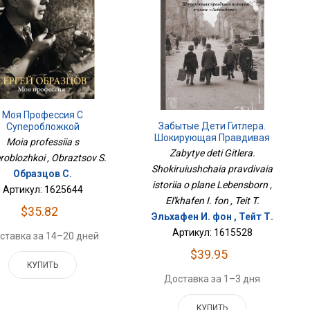
Моя Профессия С
Забытые Дети Гитлера.
Суперобложкой
Шокирующая Правдивая
Moia professiia s
История О Плане
Zabytye deti Gitlera.
roblozhkoi , Obraztsov S.
Лебенсборн
Shokiruiushchaia pravdivaia
Образцов С.
istoriia o plane Lebensborn ,
Артикул: 1625644
El'khafen I. fon , Teit T.
$35.82
Эльхафен И. фон , Тейт Т.
Артикул: 1615528
ставка за 14–20 дней
$39.95
КУПИТЬ
Доставка за 1–3 дня
КУПИТЬ