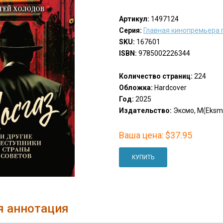
Артикул:
1497124
Серия:
Главная кинопремьера 
SKU:
167601
ISBN:
9785002226344
Количество страниц:
224
Обложка:
Hardcover
Год:
2025
Издательство:
Эксмо, М(Eksm
Ваша цена:
$37.95
КУПИТЬ
я аннотация