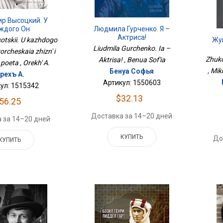
р Высоцкий. У
ждого Он
Людмила Гурченко. Я –
орческая Жизнь И
Актриса!
sotskii. U kazhdogo
Жу
рафия Поэта
Liudmila Gurchenko. Ia –
orcheskaia zhizn' i
Zhuko
Aktrisa! , Benua Sof'ia
 poeta , Orekh' A.
, Mi
Бенуа Софья
рехъ А.
Артикул: 1550603
ул: 1515342
$32.13
56.25
Доставка за 14–20 дней
 за 14–20 дней
КУПИТЬ
До
КУПИТЬ