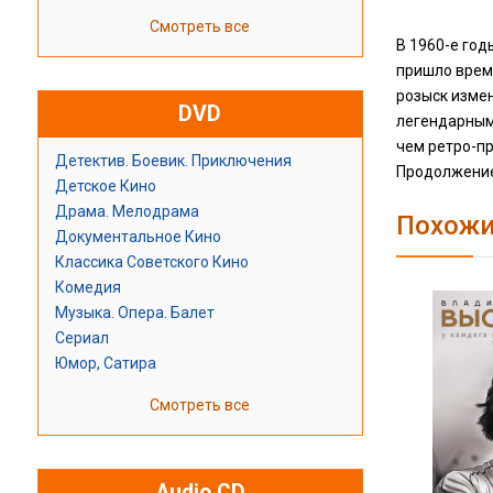
Смотреть все
В 1960-е год
пришло время
розыск изме
DVD
легендарными
чем ретро-пр
Детектив. Боевик. Приключения
Продолжение
Детское Кино
Драма. Мелодрама
Похожи
Документальное Кино
Классика Советского Кино
Комедия
Музыка. Опера. Балет
Сериал
Юмор, Сатира
Смотреть все
Audio CD