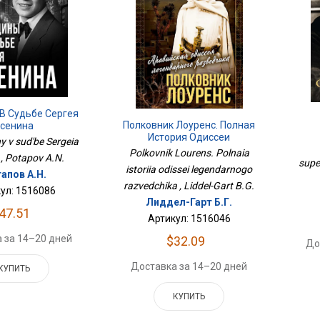
В Судьбе Сергея
Полковник Лоуренс. Полная
Есенина
История Одиссеи
y v sud'be Sergeia
Легендарного Разведчика
Polkovnik Lourens. Polnaia
 , Potapov A.N.
supe
istoriia odissei legendarnogo
апов А.Н.
razvedchika , Liddel-Gart B.G.
ул: 1516086
Лиддел-Гарт Б.Г.
47.51
Артикул: 1516046
 за 14–20 дней
$32.09
До
Доставка за 14–20 дней
КУПИТЬ
КУПИТЬ