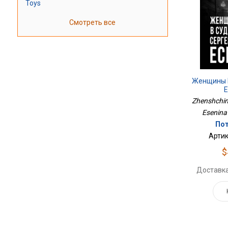
Toys
Смотреть все
Женщины 
Zhenshchin
Esenina
Пот
Артик
$
Доставка