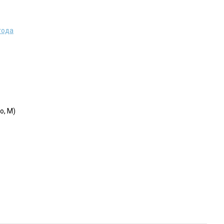
года
o, M)