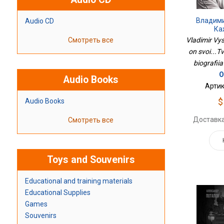
Владими
Audio CD
Ка
Свой...Тв
Vladimir Vy
Смотреть все
Биог
on svoi...Tv
biografiia
О
Audio Books
Артик
$
Audio Books
Доставка
Смотреть все
Toys and Souvenirs
Educational and training materials
Educational Supplies
Games
Souvenirs