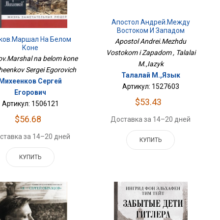
Апостол Андрей.Между
Востоком И Западом
ков.Маршал На Белом
Apostol Andrei.Mezhdu
Коне
Vostokom i Zapadom , Talalai
v.Marshal na belom kone
M.,Iazyk
kheenkov Sergei Egorovich
Талалай М.,Язык
Михеенков Сергей
Артикул: 1527603
Егорович
$53.43
Артикул: 1506121
$56.68
Доставка за 14–20 дней
ставка за 14–20 дней
КУПИТЬ
КУПИТЬ