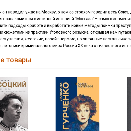
ы он наводил ужас на Москву, о нем со страхом говорил весь Союз,
 познакомиться с истинной историей "Мосгаза" – самого знамени
нить подходы к работе и выработать новые методы поимки преступ
 сюжетами из практики Уголовного розыска, открывая нам пугающ
еступления, жестокие, порой зверские, но овеянные ностальгиче
 летописи криминального мира России XX века от известного ист
е товары