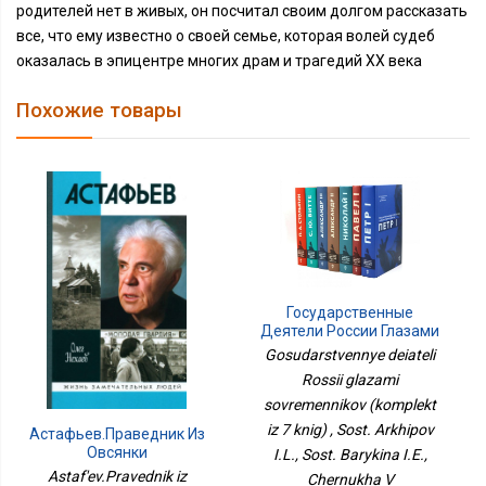
родителей нет в живых, он посчитал своим долгом рассказать
все, что ему известно о своей семье, которая волей судеб
оказалась в эпицентре многих драм и трагедий ХХ века
Похожие товары
Государственные
Деятели России Глазами
Современников
Gosudarstvennye deiateli
(комплект Из 7 Книг)
Rossii glazami
sovremennikov (komplekt
iz 7 knig) , Sost. Arkhipov
Астафьев.Праведник Из
Овсянки
I.L., Sost. Barykina I.E.,
Astaf'ev.Pravednik iz
Chernukha V