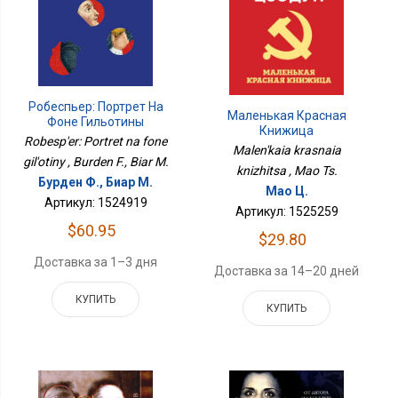
Робеспьер: Портрет На
Маленькая Красная
Фоне Гильотины
Книжица
Robesp'er: Portret na fone
Malen'kaia krasnaia
gil'otiny , Burden F., Biar M.
knizhitsa , Mao Ts.
Бурден Ф., Биар М.
Мао Ц.
Артикул: 1524919
Артикул: 1525259
$60.95
$29.80
Доставка за 1–3 дня
Доставка за 14–20 дней
КУПИТЬ
КУПИТЬ