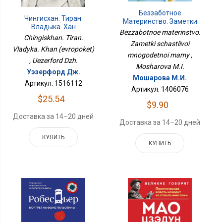
Беззаботное
Чингисхан. Тиран.
Материнство. Заметки
Владыка. Хан
Счастливой
Bezzabotnoe materinstvo.
(европокет)
Chingiskhan. Tiran.
Многодетной Мамы
Zametki schastlivoi
Vladyka. Khan (evropoket)
mnogodetnoi mamy ,
, Uezerford Dzh.
Mosharova M.I.
Уэзерфорд Дж.
Мошарова М.И.
Артикул: 1516112
Артикул: 1406076
$25.54
$9.90
Доставка за 14–20 дней
Доставка за 14–20 дней
КУПИТЬ
КУПИТЬ