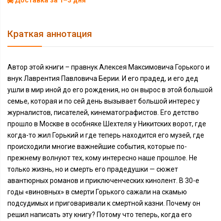
Доставка за 1–3 дня
Краткая аннотация
Автор этой книги – правнук Алексея Максимовича Горького и
внук Лаврентия Павловича Берии. И его прадед, и его дед
ушли в мир иной до его рождения, но он вырос в этой большой
семье, которая и по сей день вызывает большой интерес у
журналистов, писателей, кинематографистов. Его детство
прошло в Москве в особняке Шехтеля у Никитских ворот, где
когда-то жил Горький и где теперь находится его музей, где
происходили многие важнейшие события, которые по-
прежнему волнуют тех, кому интересно наше прошлое. Не
только жизнь, но и смерть его прадедушки — сюжет
авантюрных романов и приключенческих кинолент. В 30-е
годы «виновных» в смерти Горького сажали на скамью
подсудимых и приговаривали к смертной казни. Почему он
решил написать эту книгу? Потому что теперь, когда его