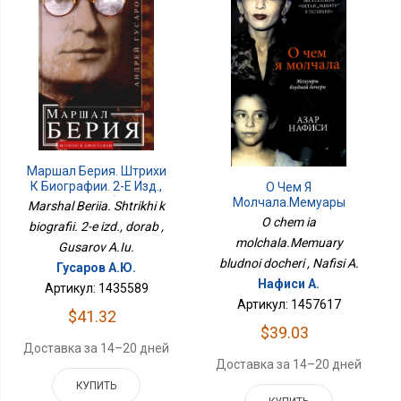
Маршал Берия. Штрихи
К Биографии. 2-Е Изд.,
О Чем Я
Дораб
Молчала.Мемуары
Marshal Beriia. Shtrikhi k
Блудной Дочери
O chem ia
biografii. 2-e izd., dorab ,
molchala.Memuary
Gusarov A.Iu.
bludnoi docheri , Nafisi A.
Гусаров А.Ю.
Нафиси А.
Артикул: 1435589
Артикул: 1457617
$41.32
$39.03
Доставка за 14–20 дней
Доставка за 14–20 дней
КУПИТЬ