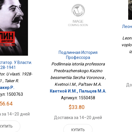
Леон
По
Leon
voplo
i
Подлинная История
Профессора
татор. У Власти.
Преображенского.Казино
Podlinnaia istoriia professora
928-1941
Бессмертия Сержа Воронова
Preobrazhenskogo.Kazino
tor. U vlasti. 1928-
bessmertiia Serzha Voronova ,
 , Taker R.
Kvetnoi I.M., Pal'tsev M.A.
До
акер Р.
Кветной И.М., Пальцев М.А.
ул: 1500763
Артикул: 1550458
56.64
$33.80
 за 14–20 дней
Доставка за 14–20 дней
КУПИТЬ
КУПИТЬ