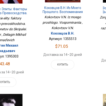
Коковцов В.Н. Из Моего
З
е Элиты: Факторы
Прошлого. Воспоминания
З
о Превосходства.
Ве
нтагенетов До
Kokovtsov V.N. Iz moego
Zorg
ie elity: faktory
. 3-Е Изд., Испр
proshlogo. Vospominaniia ,
o prevoskhodstva.
Kokovtsov V.N.
raz
netov do Skripalei.
Коковцов В.Н.
pr , Deliagin Mikhail
Артикул: 1355513
nad'evich
гин Михаил
$71.05
надьевич
Доставка за 14–20 дней
ул: 1395303
До
43.48
КУПИТЬ
 за 14–20 дней
КУПИТЬ