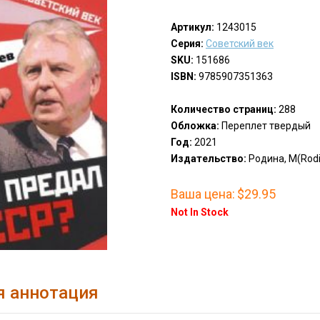
Артикул:
1243015
Серия:
Советский век
SKU:
151686
ISBN:
9785907351363
Количество страниц:
288
Обложка:
Переплет твердый
Год:
2021
Издательство:
Родина, М(Rodi
Ваша цена:
$29.95
Not In Stock
я аннотация