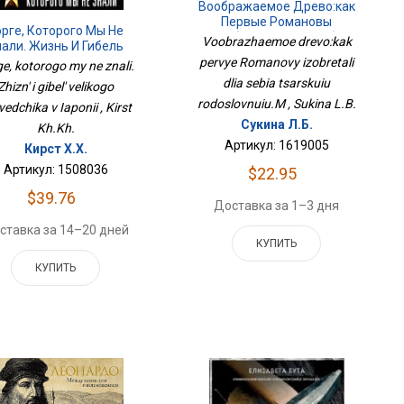
Воображаемое Древо:как
Первые Романовы
орге, Которого Мы Не
Изобретали Для Себя
Voobrazhaemoe drevo:kak
нали. Жизнь И Гибель
Царскую Родословную.М
ликого Разведчика В
pervye Romanovy izobretali
e, kotorogo my ne znali.
Японии
dlia sebia tsarskuiu
Zhizn' i gibel' velikogo
rodoslovnuiu.M , Sukina L.B.
vedchika v Iaponii , Kirst
Сукина Л.Б.
Kh.Kh.
Артикул: 1619005
Кирст Х.Х.
Артикул: 1508036
$22.95
$39.76
Доставка за 1–3 дня
ставка за 14–20 дней
КУПИТЬ
КУПИТЬ