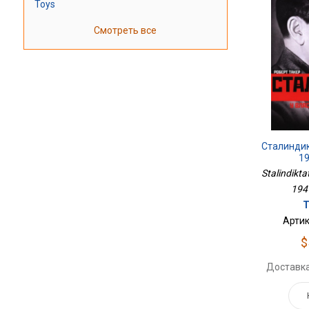
Toys
Смотреть все
Сталин­дик
1
Stalin­dikta
1941
Т
Артик
$
Доставка