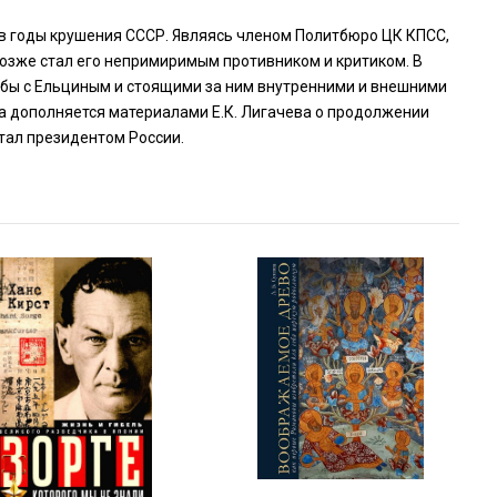
е в годы крушения СССР. Являясь членом Политбюро ЦК КПСС,
 позже стал его непримиримым противником и критиком. В
рьбы с Ельциным и стоящими за ним внутренними и внешними
на дополняется материалами Е.К. Лигачева о продолжении
стал президентом России.