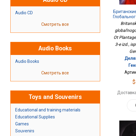
Британски
Audio CD
Глобальног
От Пла
Britansk
Смотреть все
Скрипалей
global'nog
Ot Plantage
3-e izd., is
Audio Books
Gen
Деля
Audio Books
Ген
Артик
Смотреть все
$
Доставка
Toys and Souvenirs
Educational and training materials
Educational Supplies
Games
Souvenirs