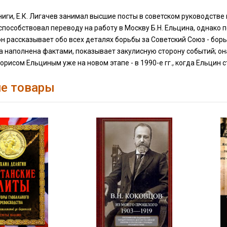
ниги, Е.К. Лигачев занимал высшие посты в советском руководств
 способствовал переводу на работу в Москву Б.Н. Ельцина, однако
он рассказывает обо всех деталях борьбы за Советский Союз - бо
а наполнена фактами, показывает закулисную сторону событий; о
орисом Ельциным уже на новом этапе - в 1990-е гг., когда Ельцин 
е товары