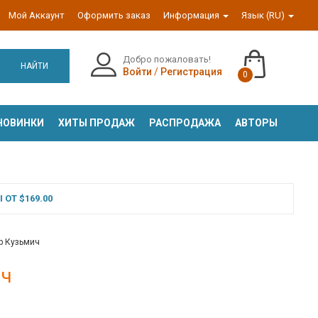
Мой Аккаунт
Оформить заказ
Информация
Язык (RU)
Добро пожаловать!
НАЙТИ
Войти
/
Регистрация
0
НОВИНКИ
ХИТЫ ПРОДАЖ
РАСПРОДАЖА
АВТОРЫ
ОТ $169.00
р Кузьмич
ич