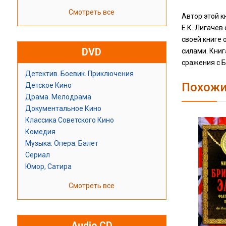
Смотреть все
Автор этой к
Е.К. Лигачев
своей книге 
DVD
силами. Книг
сражения с Б
Детектив. Боевик. Приключения
Похожи
Детское Кино
Драма. Мелодрама
Документальное Кино
Классика Советского Кино
Комедия
Музыка. Опера. Балет
Сериал
Юмор, Сатира
Смотреть все
Audio CD