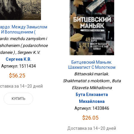
ардо: Между Замыслом
И Воплощением (
дарочное Изданеие )
ardo: mezhdu zamyslom i
shcheniem ( podarochnoe
zdaneie ) , Sergeev K.V.
Сергеев К.В.
Битцевский Маньяк.
Артикул: 1511434
Шахматист С Молотком
Bittsevskii man'iak.
$56.25
Shakhmatist s molotkom , Buta
ставка за 14–20 дней
Elizaveta Mikhailovna
Бута Елизавета
КУПИТЬ
Михайловна
Артикул: 1433846
$26.05
Доставка за 14–20 дней