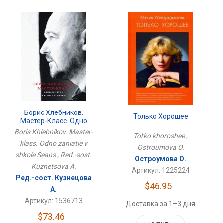
Борис Хлебников.
Только Хорошее
Мастер-Класс. Одно
Занятие В Школе Сеанс
Boris Khlebnikov. Master-
Tol'ko khoroshee ,
klass. Odno zaniatie v
Ostroumova O.
shkole Seans , Red.-sost.
Остроумова О.
Kuznetsova A.
Артикул: 1225224
Ред.-сост. Кузнецова
$46.95
А.
Артикул: 1536713
Доставка за 1–3 дня
$73.46