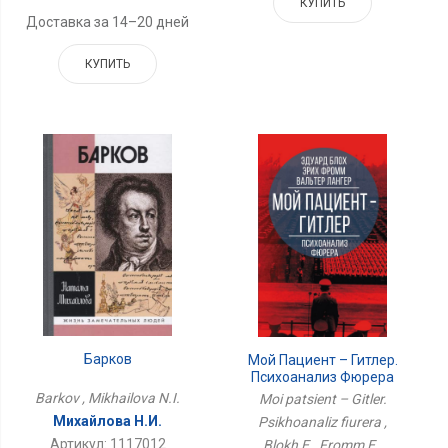
КУПИТЬ
Доставка за 14–20 дней
КУПИТЬ
Барков
Мой Пациент – Гитлер.
Психоанализ Фюрера
Barkov , Mikhailova N.I.
Moi patsient – Gitler.
Михайлова Н.И.
Psikhoanaliz fiurera ,
Артикул: 1117012
Blokh E., Fromm E.,