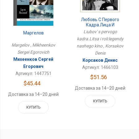
Любовь С Первого
Кадра.Лица И
Роли:легенды Нашего
Liubov' s pervogo
Маргелов
Кино
kadra.Litsa i roli:legendy
Margelov , Mikheenkov
nashego kino , Korsakov
Sergei Egorovich
Denis
Михеенков Сергей
Корсаков Денис
Егорович
Артикул: 1466103
Артикул: 1447751
$51.56
$45.44
Доставка за 14–20 дней
Доставка за 14–20 дней
КУПИТЬ
КУПИТЬ