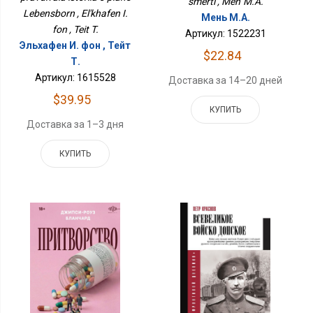
smerti , Men' M.A.
Lebensborn , El'khafen I.
Мень М.А.
fon , Teit T.
Артикул: 1522231
Эльхафен И. фон , Тейт
$22.84
Т.
Артикул: 1615528
Доставка за 14–20 дней
$39.95
КУПИТЬ
Доставка за 1–3 дня
КУПИТЬ