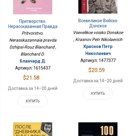
Всевеликое Войско
Притворство.
Донское
Нерассказанная Правда
Джипси-Роуз Бланчард
Vsevelikoe voisko Donskoe
Pritvorstvo.
, Krasnov Petr Nikolaevich
Nerasskazannaia pravda
Краснов Петр
Dzhipsi-Rouz Blanchard ,
Николаевич
Blanchard D.
Артикул: 1477377
Бланчард Д.
Артикул: 1615437
$20.59
$21.58
Доставка за 14–20 дней
Доставка за 14–20 дней
КУПИТЬ
КУПИТЬ