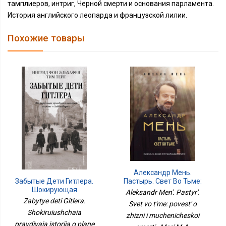
тамплиеров, интриг, Черной смерти и основания парламента.
История английского леопарда и французской лилии.
Похожие товары
Александр Мень.
Пастырь. Свет Во Тьме:
Забытые Дети Гитлера.
Повесть О Жизни И
Шокирующая
Aleksandr Men'. Pastyr'.
Мученической Смерти
Правдивая История О
Zabytye deti Gitlera.
Svet vo t'me: povest' o
Плане Лебенсборн
Shokiruiushchaia
zhizni i muchenicheskoi
pravdivaia istoriia o plane