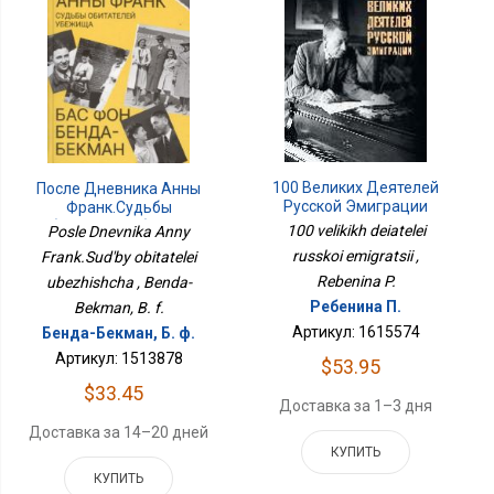
100 Великих Деятелей
После Дневника Анны
Русской Эмиграции
Франк.Судьбы
Обитателей Убежища
100 velikikh deiatelei
Posle Dnevnika Anny
russkoi emigratsii ,
Frank.Sud'by obitatelei
Rebenina P.
ubezhishcha , Benda-
Ребенина П.
Bekman, B. f.
Артикул: 1615574
Бенда-Бекман, Б. ф.
Артикул: 1513878
$53.95
$33.45
Доставка за 1–3 дня
Доставка за 14–20 дней
КУПИТЬ
КУПИТЬ