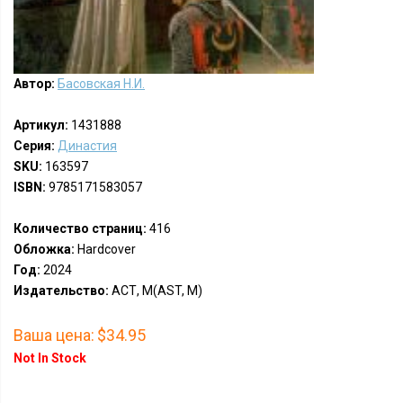
Автор:
Басовская Н.И.
Артикул:
1431888
Серия:
Династия
SKU:
163597
ISBN:
9785171583057
Количество страниц:
416
Обложка:
Hardcover
Год:
2024
Издательство:
АСТ, М(AST, M)
Ваша цена:
$34.95
Not In Stock