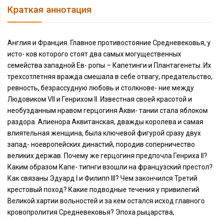
Краткая аннотация
Англия и Франция. Главное противостояние Средневековья, у
исто- ков которого стоят два самых могущественных
семейства западной Ев- ропы – Капетинги и Плантагенеты. Их
трехсотлетняя вражда смешала в себе отвагу, предательство,
ревность, безрассудную любовь и столкнове- ние между
Людовиком VII и Генрихом II. Известная своей красотой и
необузданным нравом герцогиня Акви- тании стала яблоком
раздора. Алиенора Аквитанская, дважды королева и самая
влиятельная женщина, была ключевой фигурой сразу двух
запад- ноевропейских династий, породив соперничество
великих держав. Почему же герцогиня предпочла Генриха II?
Каким образом Капе- типнги взошли на французский престол?
Как связаны Эдуард I и Филипп III? Чем закончился Третий
крестовый поход? Какие подводные течения у привилегий
Великой хартии вольностей и за кем остался исход главного
кровопролития Средневековья? Эпоха рыцарства,