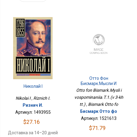
Отто Фон
Бисмарк.Мысли И
Николай I
Воспоминания.Т.1.(в 3-Х
Otto fon Bismark.Mysli i
Тт.)
vospominaniia.T.1.(v 3-kh
Nikolai I , Riznich I.
tt.) , Bismark Otto fo
Ризнич И.
Бисмарк Отто фо
Артикул: 1493955
Артикул: 1521613
$27.16
$71.79
Доставка за 14–20 дней