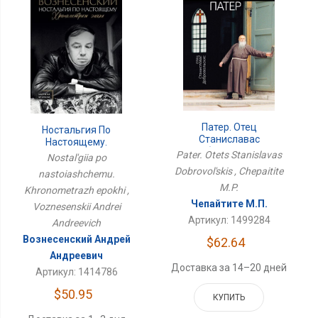
Патер. Отец
Ностальгия По
Станиславас
Настоящему.
Добровольскис
Хронометраж Эпохи
Pater. Otets Stanislavas
Nostal'giia po
Dobrovol'skis , Chepaitite
nastoiashchemu.
M.P.
Khronometrazh epokhi ,
Чепайтите М.П.
Voznesenskii Andrei
Артикул: 1499284
Andreevich
Вознесенский Андрей
$62.64
Андреевич
Доставка за 14–20 дней
Артикул: 1414786
$50.95
КУПИТЬ