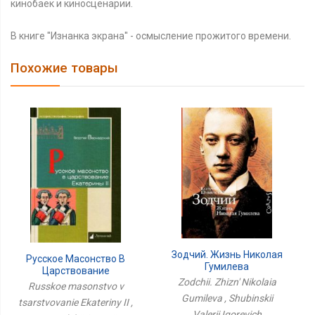
кинобаек и киносценарии.
В книге ''Изнанка экрана'' - осмысление прожитого времени.
Похожие товары
Зодчий. Жизнь Николая
Русское Масонство В
Гумилева
Царствование
Zodchii. Zhizn' Nikolaia
Екатерины II
Russkoe masonstvo v
Gumileva , Shubinskii
tsarstvovanie Ekateriny II ,
Valerii Igorevich