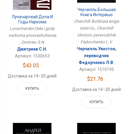
Черчилль.Большая
Книга Интервью
Луначарский.Дела И
Cherchill'.Bol'shaia kniga
Годы Наркома
Просвещения
interv'iu , Cherchill'
Lunacharskii.Dela i gody
Uinston, perevodchik
narkoma prosveshcheniia
Fedorchenko L.V.
, Dmitriev S.N.
Черчилль Уинстон,
Дмитриев С.Н.
переводчик
Артикул: 1530653
Федорченко Л.В.
$43.05
Артикул: 1510195
Доставка за 14–20 дней
$21.76
КУПИТЬ
Доставка за 14–20 дней
КУПИТЬ