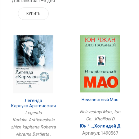
Доставка за 1–3 дня
КУПИТЬ
Неизвестный Мао
Легенда
Карлука.Арктическая
Жизнь Капитана
Neizvestnyi Mao , Iun
Legenda
Роберта Абрама
Ch..,Khollidei D
Karluka.Arkticheskaia
Бартлетта
Юн Ч..,Холлидей Д
zhizn' kapitana Roberta
Артикул: 1490567
Abrama Bartletta ,