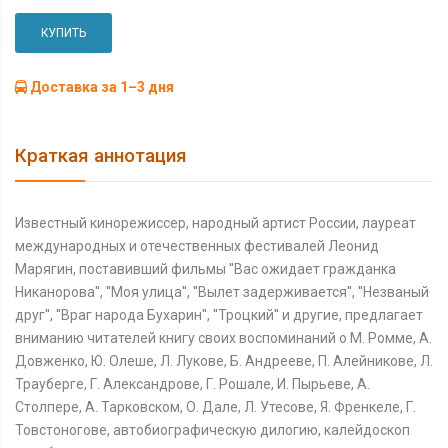
КУПИТЬ
Доставка за 1–3 дня
Краткая аннотация
Известный кинорежиссер, народный артист России, лауреат
международных и отечественных фестивалей Леонид
Марягин, поставивший фильмы ''Вас ожидает гражданка
Никанорова'', ''Моя улица'', ''Вылет задерживается'', ''Незваный
друг'', ''Враг народа Бухарин'', ''Троцкий'' и другие, предлагает
вниманию читателей книгу своих воспоминаний о М. Ромме, А.
Довженко, Ю. Олеше, Л. Лукове, Б. Андрееве, П. Алейникове, Л.
Трауберге, Г. Александрове, Г. Рошале, И. Пырьеве, А.
Столпере, А. Тарковском, О. Дале, Л. Утесове, Я. Френкеле, Г.
Товстоногове, автобиографическую дилогию, калейдоскоп