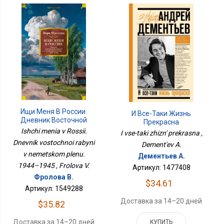
Ищи Меня В России.
И Все-Таки Жизнь
Дневник Восточной
Прекрасна
Рабыни В Немецком
Ishchi menia v Rossii.
I vse-taki zhizn' prekrasna ,
Плену. 1944–1945
Dnevnik vostochnoi rabyni
Dement'ev A.
v nemetskom plenu.
Дементьев А.
1944–1945 , Frolova V.
Артикул: 1477408
Фролова В.
$34.61
Артикул: 1549288
Доставка за 14–20 дней
$35.82
Доставка за 14–20 дней
КУПИТЬ