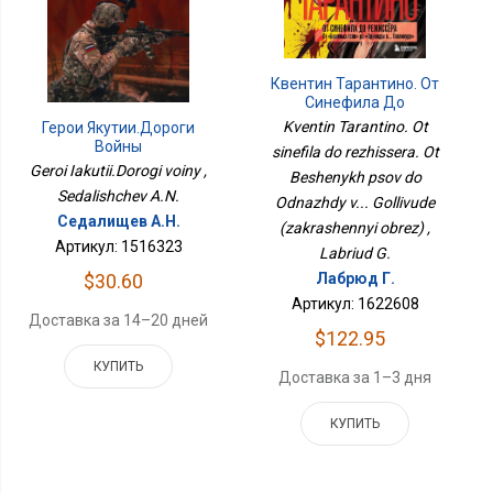
Квентин Тарантино. От
Синефила До
Режиссёра. От Бешеных
Kventin Tarantino. Ot
Герои Якутии.Дороги
Псов До Однажды В...
Войны
sinefila do rezhissera. Ot
Голливуде
Geroi Iakutii.Dorogi voiny ,
(закрашенный Обрез)
Beshenykh psov do
Sedalishchev A.N.
Odnazhdy v... Gollivude
Седалищев А.Н.
(zakrashennyi obrez) ,
Артикул: 1516323
Labriud G.
$30.60
Лабрюд Г.
Артикул: 1622608
Доставка за 14–20 дней
$122.95
КУПИТЬ
Доставка за 1–3 дня
КУПИТЬ