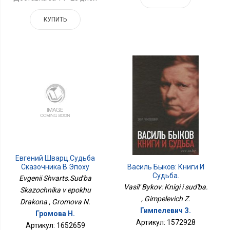
КУПИТЬ
Евгений Шварц.Судьба
Василь Быков: Книги И
Сказочника В Эпоху
Судьба.
Дракона
Evgenii Shvarts.Sud'ba
Vasil' Bykov: Knigi i sud'ba.
Skazochnika v epokhu
, Gimpelevich Z.
Drakona , Gromova N.
Гимпелевич З.
Громова Н.
Артикул: 1572928
Артикул: 1652659