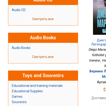
Audio CD
Смотреть все
Audio Books
Диег
Легенда
Audio Books
Глазами 
Diego Mara
futbolist
Смотреть все
trenera , Ver
M
Вернике Л
Toys and Souvenirs
Мо
Артик
Educational and training materials
$
Educational Supplies
Games
Доставка
Souvenirs