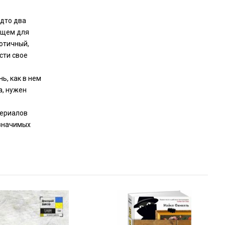
удто два
ущем для
отичный,
сти свое
ь, как в нем
а, нужен
териалов
 значимых