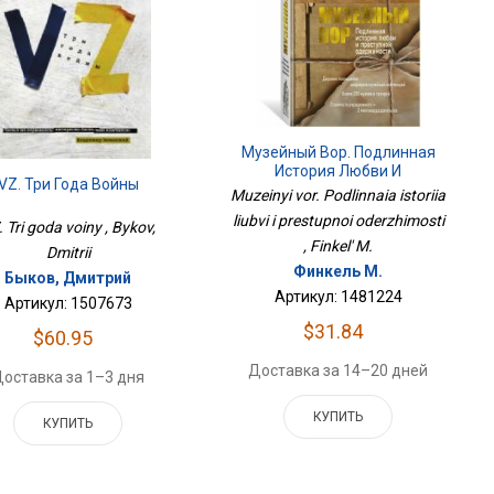
Музейный Вор. Подлинная
История Любви И
VZ. Три Года Войны
Преступной Одержимости
Muzeinyi vor. Podlinnaia istoriia
liubvi i prestupnoi oderzhimosti
 Tri goda voiny , Bykov,
, Finkel' M.
Dmitrii
Финкель М.
Быков, Дмитрий
Артикул: 1481224
Артикул: 1507673
$31.84
$60.95
Доставка за 14–20 дней
оставка за 1–3 дня
КУПИТЬ
КУПИТЬ