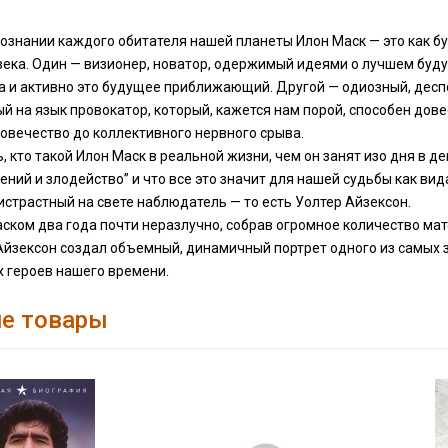
сознании каждого обитателя нашей планеты Илон Маск — это как б
века. Один — визионер, новатор, одержимый идеями о лучшем буд
а и активно это будущее приближающий. Другой — одиозный, десп
 на язык провокатор, который, кажется нам порой, способен дове
овечество до коллективного нервного срыва.
, кто такой Илон Маск в реальной жизни, чем он занят изо дня в ден
ений и злодейство” и что все это значит для нашей судьбы как вид
страстный на свете наблюдатель — то есть Уолтер Айзексон.
ском два года почти неразлучно, собрав огромное количество ма
 Айзексон создал объемный, динамичный портрет одного из самых
х героев нашего времени.
е товары