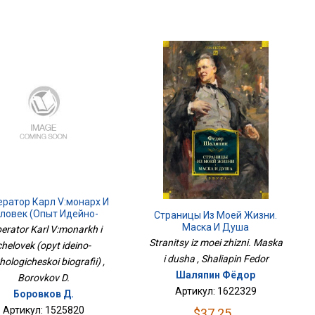
ратор Карл V:монарх И
ловек (опыт Идейно-
Страницы Из Моей Жизни.
Психологической
Маска И Душа
erator Karl V:monarkh i
Биографии)
Stranitsy iz moei zhizni. Maska
chelovek (opyt ideino-
i dusha , Shaliapin Fedor
hologicheskoi biografii) ,
Шаляпин Фёдор
Borovkov D.
Артикул: 1622329
Боровков Д.
Артикул: 1525820
$37.25