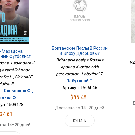
Британские Послы В России
о Марадона.
В Эпоху Дворцовых
рный Футболист
Переворотов
Britanskie posly v Rossii v
Личного Тренера
VZ.
dona. Legendarnyi
epokhu dvortsovykh
 glazami lichnogo
perevorotov , Labutinoi T.
nike L., Sin'orini F.,
Лабутиной Т.
olina F.
Артикул: 1506046
., Синьорини Ф.,
$86.48
лина Ф.
Д
ул: 1509478
Доставка за 14–20 дней
34.61
КУПИТЬ
 за 14–20 дней