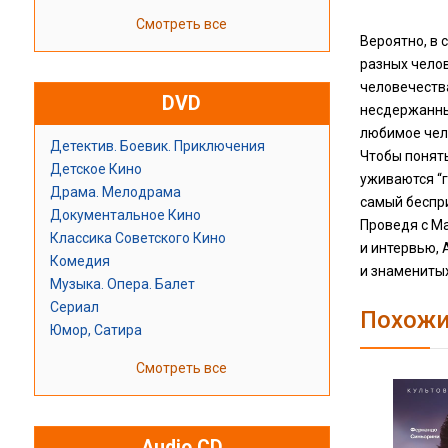
Смотреть все
Вероятно, в 
разных чело
человечеств
DVD
несдержанный
любимое чел
Детектив. Боевик. Приключения
Чтобы понять
Детское Кино
уживаются “г
Драма. Мелодрама
самый беспри
Документальное Кино
Проведя с Ма
Классика Советского Кино
и интервью,
Комедия
и знамениты
Музыка. Опера. Балет
Сериал
Похожи
Юмор, Сатира
Смотреть все
Audio CD