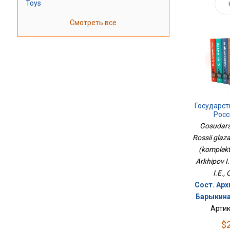
Toys
Смотреть все
Государс
Росс
Современ
Gosudars
Из
Rossii glaz
(komplekt 
Arkhipov I.
I.E.,
Сост. Арх
Барыкина 
Артик
$