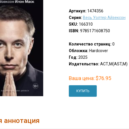
Артикул:
1474356
Серия:
Весь Уолтер Айзексон
SKU:
166310
ISBN:
9785171608750
Количество страниц:
0
Обложка:
Hardcover
Год:
2025
Издательство:
АСТ,М(AST,M)
Ваша цена:
$76.95
КУПИТЬ
я аннотация