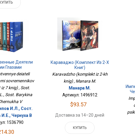
КУПИТЬ
твенные Деятели
Караваджо (комплект Из 2-Х
ии Глазами
Книг)
ников (комплект
tvennye deiateli
Karavadzho (komplekt iz 2-kh
 7 Книг)
ami sovremennikov
knig) , Manara M.
Импе
iz 7 knig) , Sost.
Манара М.
Че
L., Sost. Barykina
Артикул: 1496912
Imp
 Chernukha V
$93.57
ипов И.Л., Сост.
psik
Доставка за 14–20 дней
И.Е., Чернуха В
ул: 1536790
КУПИТЬ
214.30