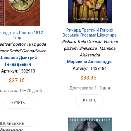
Ричард Третий И Генрих
надцать Поэтов 1812
Восьмой Глазами Шекспира
Года
Richard Tretii i Genrikh Vos'moi
adtsat' poetov 1812 goda
glazami Shekspira , Marinina
varov Dmitrii Gennad'evich
Aleksandra
Шеваров Дмитрий
Маринина Александра
Геннадьевич
Артикул: 1439184
Артикул: 1382910
$33.95
$27.16
Доставка за 1–3 дня
ставка за 14–20 дней
КУПИТЬ
КУПИТЬ