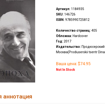
Артикул:
1184935
SKU:
146726
ISBN:
9785990725812
Количество страниц:
405
Обложка:
Hardcover
Год:
2017
Издательство:
Продюсерский 
Москва(Prodiuserskii tsentr Din
Ваша цена:
$74.95
Not In Stock
я аннотация