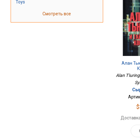
Toys
Смотреть все
Алан Ть
К
Alan T'iuring
Sy
Сыр
Артик
$
Доставка