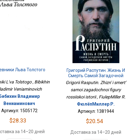
евники Льва Толстого
Григорий Распутин. Жизнь И
Смерть Самой Загадочной
Фигуры Российской Истории
ki L'va Tolstogo , Bibikhin
Grigorii Rasputin. Zhizn' i smert'
ladimir Veniaminovich
samoi zagadochnoi figury
Бибихин Владимир
rossiiskoi istorii , FiulepMiller R.
Вениаминович
ФюлёпМиллер Р.
Артикул: 1505172
Артикул: 1381944
$28.33
$20.54
ставка за 14–20 дней
Доставка за 14–20 дней