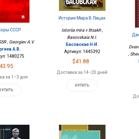
История Мира В Лицах
оры СССР
Istoriia mira v litsakh ,
Две
Basovskaia N.I.
SR , Georgiev A.V.
Басовская Н.И.
Dven
ргиев А.В.
Артикул: 1445392
, She
ул: 1480275
$41.88
43.95
Доставка за 14–20 дней
ка за 1–3 дня
КУПИТЬ
КУПИТЬ
До