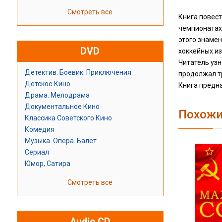
Смотреть все
Книга повес
чемпионатах
этого знамен
DVD
хоккейных из
Читатель узн
Детектив. Боевик. Приключения
продолжал т
Детское Кино
Книга предн
Драма. Мелодрама
Документальное Кино
Похожи
Классика Советского Кино
Комедия
Музыка. Опера. Балет
Сериал
Юмор, Сатира
Смотреть все
Audio CD