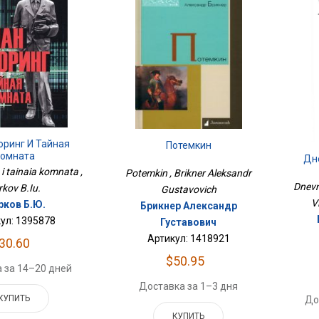
юринг И Тайная
Потемкин
омната
Дн
 i tainaia komnata ,
Potemkin , Brikner Aleksandr
Dnevni
rkov B.Iu.
Gustavovich
V
ков Б.Ю.
Брикнер Александр
ул: 1395878
Густавович
Артикул: 1418921
30.60
$50.95
 за 14–20 дней
Доставка за 1–3 дня
КУПИТЬ
До
КУПИТЬ