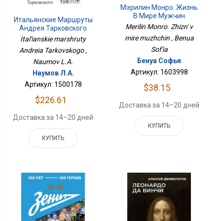
Мэрилин Монро. Жизнь
В Мире Мужчин
Итальянские Маршруты
Merilin Monro. Zhizn' v
Андрея Тарковского
mire muzhchin , Benua
Ital'ianskie marshruty
Sof'ia
Andreia Tarkovskogo ,
Бенуа Софья
Naumov L.A.
Артикул: 1603998
Наумов Л.А.
Артикул: 1500178
$38.15
$226.61
Доставка за 14–20 дней
Доставка за 14–20 дней
КУПИТЬ
КУПИТЬ