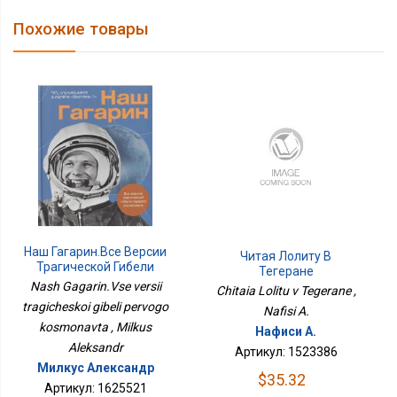
Похожие товары
Наш Гагарин.Все Версии
Читая Лолиту В
Трагической Гибели
Тегеране
Первого Космонавта
Nash Gagarin.Vse versii
Chitaia Lolitu v Tegerane ,
tragicheskoi gibeli pervogo
Nafisi A.
kosmonavta , Milkus
Нафиси А.
Aleksandr
Артикул: 1523386
Милкус Александр
$35.32
Артикул: 1625521