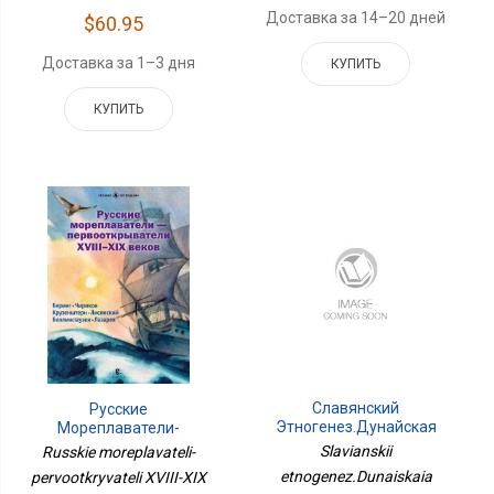
Доставка за 14–20 дней
$60.95
Доставка за 1–3 дня
КУПИТЬ
КУПИТЬ
Славянский
Русские
Этногенез.Дунайская
Мореплаватели-
Прародина Славян
Первооткрыватели XVIII-
Slavianskii
Russkie moreplavateli-
XIX Веков
etnogenez.Dunaiskaia
pervootkryvateli XVIII-XIX